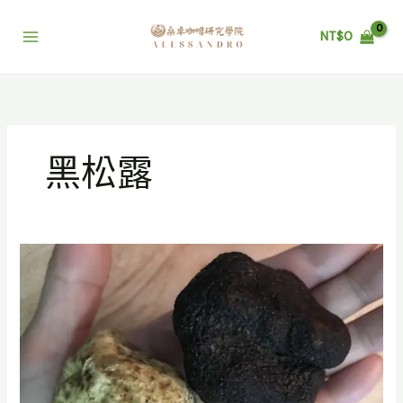
跳
至
NT$
0
主
要
內
容
黑松露
阿
爾
巴
ALBA
白
松
露
的