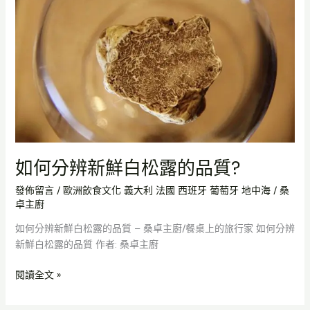
辨
新
鮮
白
松
露
的
品
質?
如何分辨新鮮白松露的品質?
發佈留言
/
歐洲飲食文化 義大利 法國 西班牙 葡萄牙 地中海
/
桑
卓主廚
如何分辨新鮮白松露的品質 – 桑卓主廚/餐桌上的旅行家 如何分辨
新鮮白松露的品質 作者: 桑卓主廚
閱讀全文 »