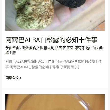
必
知
十
件
事
阿爾巴ALBA白松露的必知十件事
發佈留言
/
歐洲飲食文化 義大利 法國 西班牙 葡萄牙 地中海
/
桑
卓主廚
阿爾巴ALBA白松露的必知十件事 阿爾巴ALBA白松露的必知十件
事 阿爾巴ALBA白松露的必知十件事 了解阿爾 […]
閱讀全文 »
如
何
分