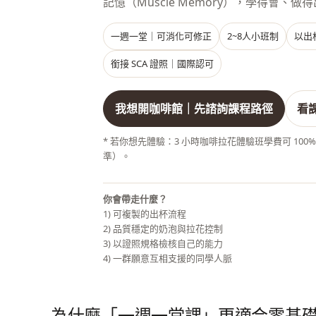
記憶（Muscle Memory），學得會、
一週一堂｜可消化可修正
2~8人小班制
以出
銜接 SCA 證照｜國際認可
我想開咖啡館｜先諮詢課程路徑
看
* 若你想先體驗：
3 小時咖啡拉花體驗班
學費可 10
準）。
你會帶走什麼？
1) 可複製的出杯流程
2) 品質穩定的奶泡與拉花控制
3) 以證照規格檢核自己的能力
4) 一群願意互相支援的同學人脈
為什麼「一週一堂課」更適合零基