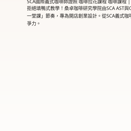
SCA國際義式咖啡師證照 咖啡拉花課程 咖啡課程 | 
拒絕填鴨式教學！桑卓咖啡研究學院由SCA AST與Q
一堂課」節奏，專為開店創業設計。從SCA義式咖
爭力。