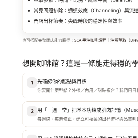
萃取參數：時間、比例、風味平衡（Balance）
常見問題排除：通道效應（Channeling）與流
門店出杯節奏：尖峰時段的穩定性與效率
也可搭配完整開店能力路徑：
SCA 手沖咖啡課程｜沖煮萃取（Brewing
想開咖啡館？這是一條能走得穩的
先確認你的起點與目標
1
你要開什麼型態？外帶／內用／甜點複合？我們用目
用「一週一堂」把基本功練成肌肉記憶（Muscle
2
每週練、每週修正，建立可複製的出杯流程與品質判