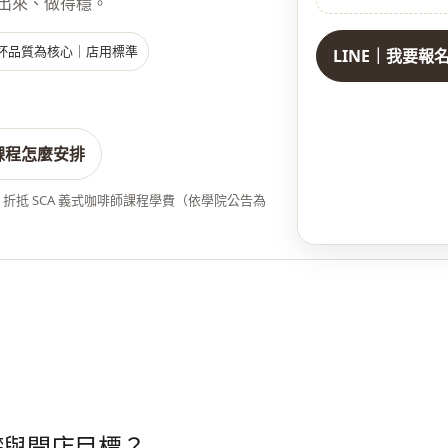
做得出來、做得穩。
杯品質為核心｜店用標準
LINE｜我要報
課程怎麼安排
0% 折抵 SCA 義式咖啡師課程學費（依學院公告為
礎與開店目標？