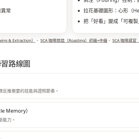
倒注（Pouring）控
速異常
拉花基礎圖形：心形（Hea
把「好看」變成「可複製
 & Extraction）
、
SCA 咖啡烘焙（Roasting）初級+中級
、
SCA 咖啡感官（
學習路線圖
標反推需要的技能與證照節奏。
 Memory）
斷能力。