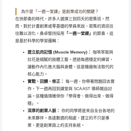
為什麼「一週一堂課」是創業成功的關鍵？
在快節奏的時代，許多人選擇三到四天的密集班。然
而，對於計畫創業或零基礎的學員來說，密集的資訊往
往難以消化。桑卓堅持採用
「一週一堂課」
的節奏，這
是基於科學的學習邏輯：
建立肌肉記憶 (Muscle Memory)：
咖啡萃取與
拉花是細膩的肢體工藝。透過每週穩定的練習，
讓動作內化進大腦與身體，這是機器無法取代的
核心能力。
實戰、回饋、修正：
每一週，你帶著問題回去實
作，下一週再回到課堂與 SCA AST 導師親自討
論。這種循環確保你「學得會、做得出來、做得
穩」。
深厚的創業人脈：
你的同學將是來自全台各地的
未來夥伴。長達數週的相處，建立的不只是專
業，更是創業路上的支持系統。