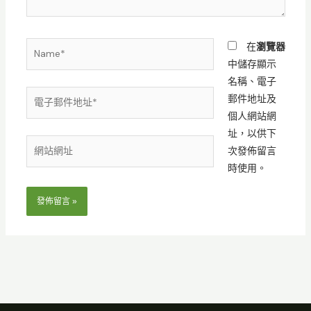
容...
Name*
在
瀏覽器
中儲存顯示
名稱、電子
電
郵件地址及
子
個人網站網
郵
址，以供下
網
件
次發佈留言
站
地
時使用。
網
址
址
*