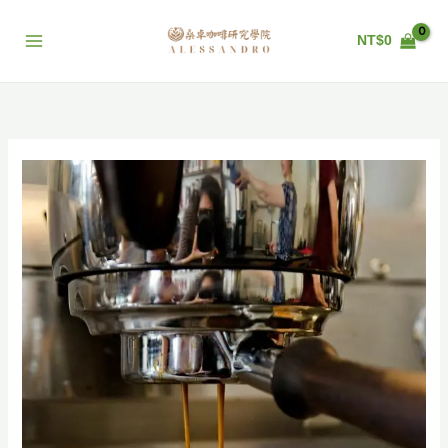
跳
至
NT$
0
主
要
內
容