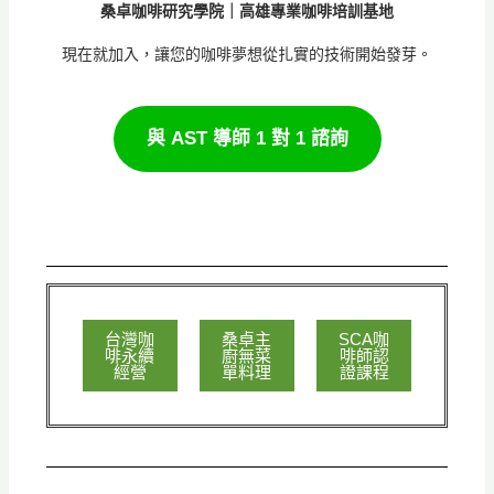
桑卓咖啡研究學院｜高雄專業咖啡培訓基地
現在就加入，讓您的咖啡夢想從扎實的技術開始發芽。
與 AST 導師 1 對 1 諮詢
台灣咖
桑卓主
SCA咖
啡永續
廚無菜
啡師認
經營
單料理
證課程