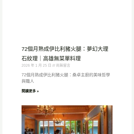
72個月熟成伊比利豬火腿：夢幻大理
石紋理｜高雄無菜單料理
2026 年 1 月 25 日
尚無留言
72個月熟成伊比利豬火腿：桑卓主廚的美味哲學
與職人
閱讀更多 »