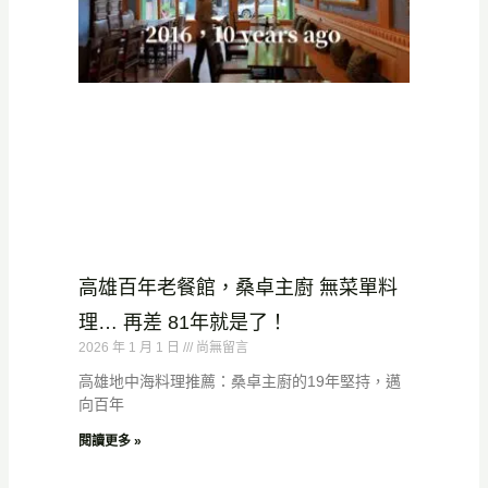
高雄百年老餐館，桑卓主廚 無菜單料
理… 再差 81年就是了！
2026 年 1 月 1 日
尚無留言
高雄地中海料理推薦：桑卓主廚的19年堅持，邁
向百年
閱讀更多 »