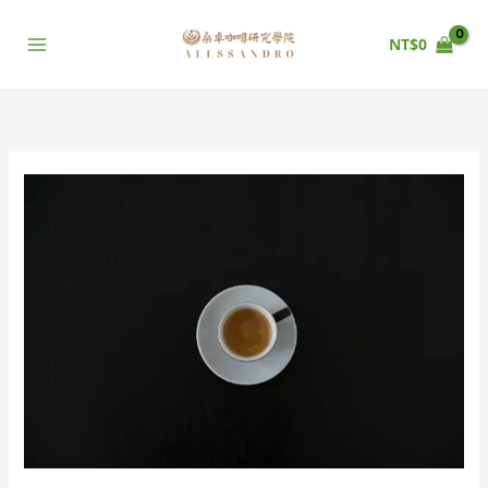
跳
至
NT$
0
主
要
內
容