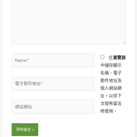
裡
輸
入
內
容...
Name*
在
瀏覽器
中儲存顯示
名稱、電子
電
郵件地址及
子
個人網站網
郵
址，以供下
件
次發佈留言
網
地
時使用。
站
址
網
*
址