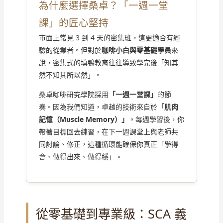
為什麼選擇桑卓？「一週一堂
課」的匠心堅持
市面上常見 3 到 4 天的密集班，這更適合有經
驗的從業者。但對於
咖啡小白與零基礎學員
來
說，密集式的填鴨教育往往導致學完後「知其
然不知其所以然」。
桑卓咖啡研究學院採用
「一週一堂課」
的節
奏。因為我們知道，卓越的技術來自於
「肌肉
記憶（Muscle Memory）」
。每週學習後，你
帶著目標回去練習，在下一週課堂上與老師共
同討論、修正，這種循環能確保你真正「學得
會、做得出來、做得穩」。
從零基礎到專業級：SCA 義