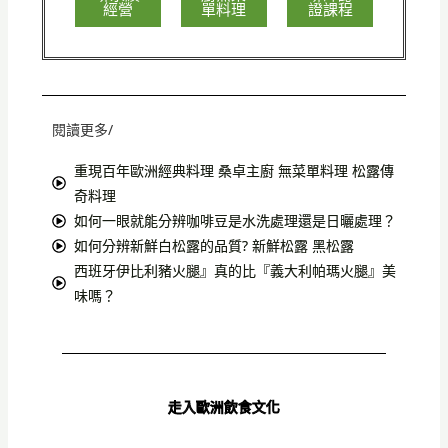
經營
單料理
證課程
閱讀更多/
重現百年歐洲經典料理 桑卓主廚 無菜單料理 松露傳
奇料理
如何一眼就能分辨咖啡豆是水洗處理還是日曬處理？
如何分辨新鮮白松露的品質? 新鮮松露 黑松露
西班牙伊比利豬火腿』真的比『義大利帕瑪火腿』美
味嗎？
走入歐洲飲食文化