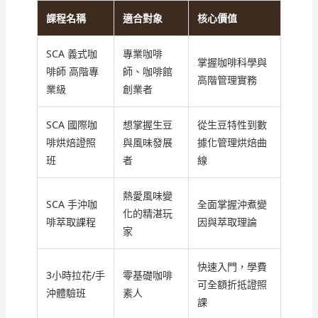
課程名稱
適合對象
核心價值
SCA 義式咖
專業咖啡
掌握咖啡科學與
啡師 高階專
師、咖啡館
高階管理實務
業級
創業者
SCA 國際咖
想掌握生豆
從生豆特性到數
啡烘焙證照
與風味發展
據化管理烘焙曲
班
者
線
熱愛風味變
SCA 手沖咖
全面掌握沖煮變
化的精湛玩
啡萃取課程
因與萃取理論
家
快速入門，學費
3小時拉花/手
零基礎咖啡
可全額折抵證照
沖體驗班
素人
課