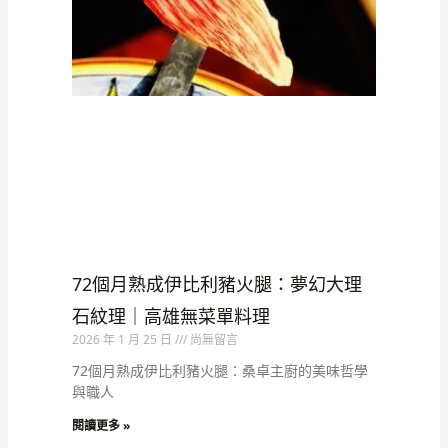
72個月熟成伊比利豬火腿：夢幻大理
石紋理｜高雄無菜單料理
2026 年 1 月 25 日
尚無留言
72個月熟成伊比利豬火腿：桑卓主廚的美味哲學
與職人
閱讀更多 »