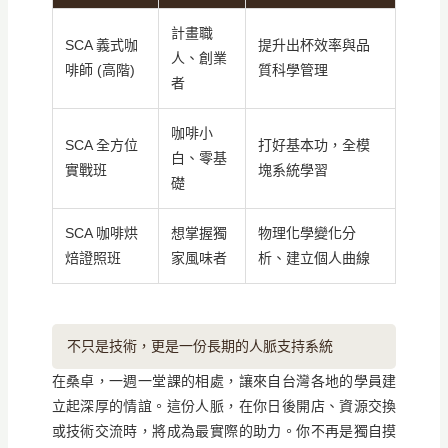
計畫職
SCA 義式咖
提升出杯效率與品
人、創業
啡師 (高階)
質科學管理
者
咖啡小
SCA 全方位
打好基本功，全模
白、零基
實戰班
塊系統學習
礎
SCA 咖啡烘
想掌握獨
物理化學變化分
焙證照班
家風味者
析、建立個人曲線
不只是技術，更是一份長期的人脈支持系統
在桑卓，一週一堂課的相處，讓來自台灣各地的學員建
立起深厚的情誼。這份人脈，在你日後開店、資源交換
或技術交流時，將成為最實際的助力。你不再是獨自摸