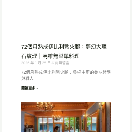
72個月熟成伊比利豬火腿：夢幻大理
石紋理｜高雄無菜單料理
2026 年 1 月 25 日
尚無留言
72個月熟成伊比利豬火腿：桑卓主廚的美味哲學
與職人
閱讀更多 »