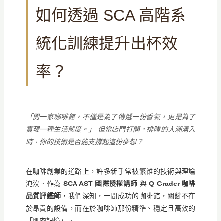
如何透過 SCA 高階系
統化訓練提升出杯效
率？
「開一家咖啡館，不僅是為了傳遞一份香氣，更是為了
實現一種生活態度。」 但當店門打開，排隊的人潮湧入
時，你的技術是否能支撐起這份夢想？
在咖啡創業的道路上，許多新手常被繁雜的技術與理論
淹沒。作為
SCA AST 國際授權講師
與
Q Grader 咖啡
品質評鑑師
，我們深知，一間成功的咖啡館，關鍵不在
於昂貴的設備，而在於咖啡師那份精準、穩定且高效的
「肌肉記憶」。