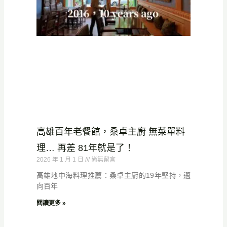
高雄百年老餐館，桑卓主廚 無菜單料
理… 再差 81年就是了！
2026 年 1 月 1 日
尚無留言
高雄地中海料理推薦：桑卓主廚的19年堅持，邁
向百年
閱讀更多 »