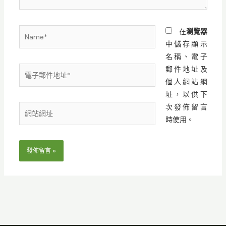
Name*
在
瀏覽器
中儲存顯示
名稱、電子
電
郵件地址及
子
個人網站網
郵
址，以供下
件
次發佈留言
網
地
時使用。
站
址
網
*
址