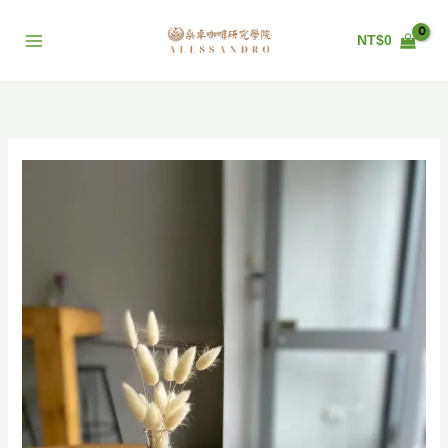
跳
至
NT$
0
主
要
內
容