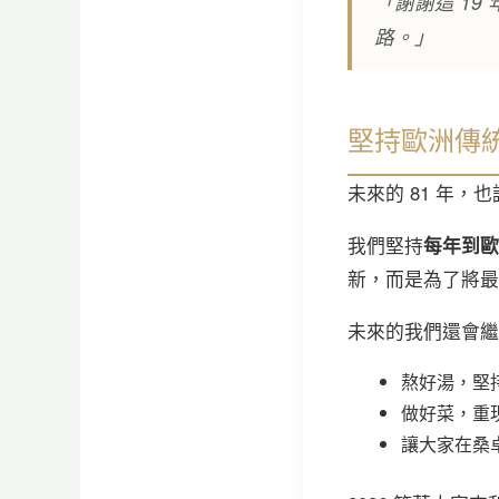
「謝謝這 1
路。」
堅持歐洲傳
未來的 81 年
我們堅持
每年到歐
新，而是為了將最
未來的我們還會繼
熬好湯，堅
做好菜，重
讓大家在桑