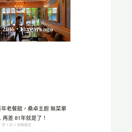
百年老餐館，桑卓主廚 無菜單
 再差 81年就是了！
1 月 1 日
尚無留言