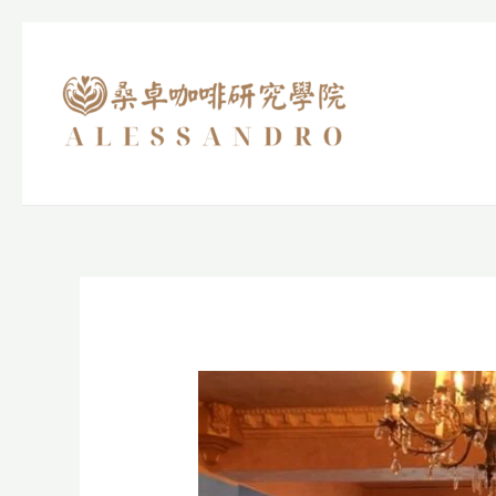
跳
至
主
要
內
容