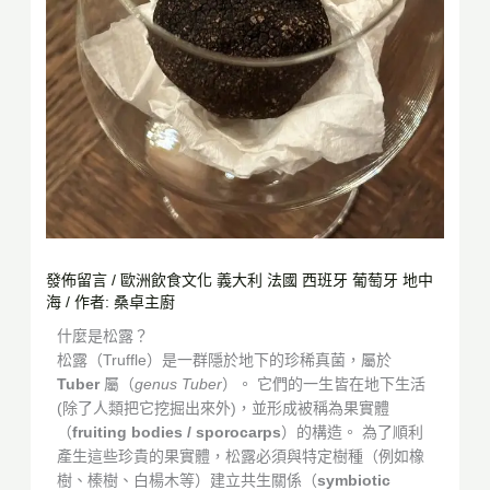
發佈留言
/
歐洲飲食文化 義大利 法國 西班牙 葡萄牙 地中
海
/ 作者:
桑卓主廚
什麼是松露？
松露（Truffle）是一群隱於地下的珍稀真菌，屬於
Tuber
屬（
genus Tuber
）。 它們的一生皆在地下生活
(除了人類把它挖掘出來外)，並形成被稱為果實體
（
fruiting bodies / sporocarps
）的構造。 為了順利
產生這些珍貴的果實體，松露必須與特定樹種（例如橡
樹、榛樹、白楊木等）建立共生關係（
symbiotic