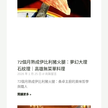
72個月熟成伊比利豬火腿：夢幻大理
石紋理｜高雄無菜單料理
2026 年 1 月 25 日
尚無留言
72個月熟成伊比利豬火腿：桑卓主廚的美味哲學
與職人
閱讀更多 »