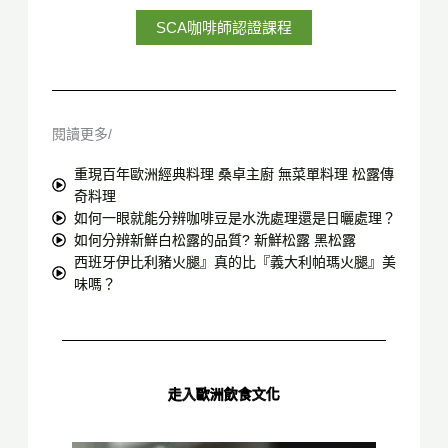
SCA咖啡師認證課程
閱讀更多/
重現百年歐洲經典料理 桑卓主廚 無菜單料理 松露傳
奇料理
如何一眼就能分辨咖啡豆是水洗處理還是日曬處理？
如何分辨新鮮白松露的品質? 新鮮松露 黑松露
西班牙伊比利豬火腿』真的比『義大利帕瑪火腿』美
味嗎？
走入歐洲飲食文化