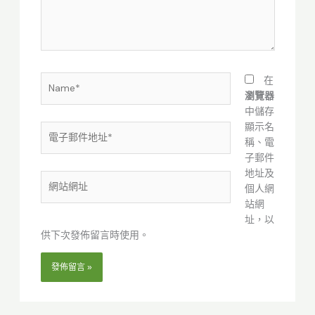
內
容...
Name*
在
瀏覽器
中儲存
顯示名
電
稱、電
子
子郵件
郵
地址及
件
網
個人網
地
站
站網
址
網
址，以
*
址
供下次發佈留言時使用。