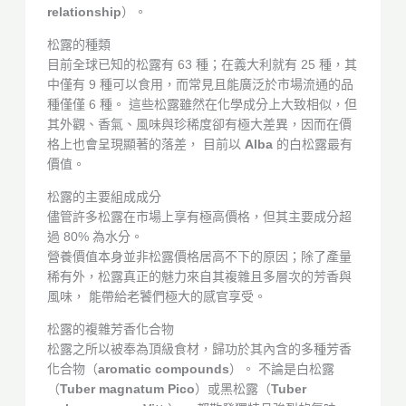
relationship
）。
松露的種類
目前全球已知的松露有 63 種；在義大利就有 25 種，其
中僅有 9 種可以食用，而常見且能廣泛於市場流通的品
種僅僅 6 種。 這些松露雖然在化學成分上大致相似，但
其外觀、香氣、風味與珍稀度卻有極大差異，因而在價
格上也會呈現顯著的落差， 目前以
Alba
的白松露最有
價值。
松露的主要組成成分
儘管許多松露在市場上享有極高價格，但其主要成分超
過 80% 為水分。
營養價值本身並非松露價格居高不下的原因；除了產量
稀有外，松露真正的魅力來自其複雜且多層次的芳香與
風味， 能帶給老饕們極大的感官享受。
松露的複雜芳香化合物
松露之所以被奉為頂級食材，歸功於其內含的多種芳香
化合物（
aromatic compounds
）。 不論是白松露
（
Tuber magnatum Pico
）或黑松露（
Tuber