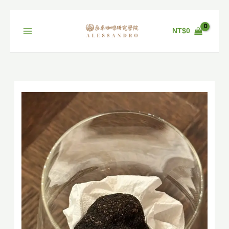
跳
至
主
NT$
0
要
內
容