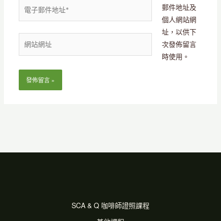
電
郵件地址及
子
個人網站網
郵
址，以供下
網
件
次發佈留言
站
地
時使用。
網
址
址
*
SCA & Q 咖啡師證照課程