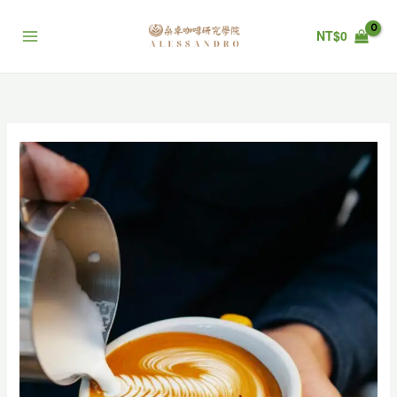
跳
至
NT$
0
主
要
內
容