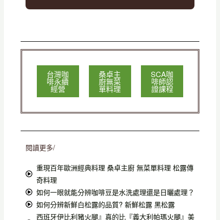
台灣咖
桑卓主
SCA咖
啡永續
廚無菜
啡師認
經營
單料理
證課程
閱讀更多/
重現百年歐洲經典料理 桑卓主廚 無菜單料理 松露傳
奇料理
如何一眼就能分辨咖啡豆是水洗處理還是日曬處理？
如何分辨新鮮白松露的品質? 新鮮松露 黑松露
西班牙伊比利豬火腿』真的比『義大利帕瑪火腿』美