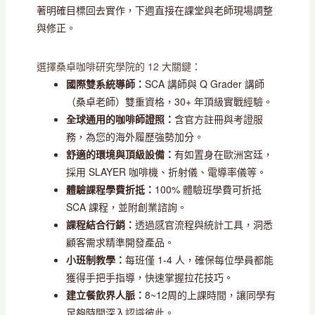
著明確目標回去實作，下週直接在課堂與老師現場調整
與修正。
選擇桑卓咖啡研究學院的 12 大關鍵：
國際雙系統導師：
SCA 講師與 Q Grader 講師
（桑卓老師）雙重資格，30+ 年頂級實戰經驗。
全球通用的咖啡師證照：
含官方註冊與考證服
務，為您的海外履歷強勢加分。
舒適的環境與頂級設備：
有如置身在歐洲宮廷，
採用 SLAYER 咖啡機、折射儀、電導率儀等。
體驗課程學費折抵：
100% 體驗班學費可折抵
SCA 課程，並附創業諮詢。
課程結合行銷：
透過感官流程與統計工具，洞悉
顧客需求精準開發產品。
小班制教學：
每班僅 1-4 人，確保每位學員都能
獲得手把手指導，快速掌握拉花技巧。
建立餐飲界人脈：
8~12周的上課時間，讓同學有
足夠時間深入認識彼此。