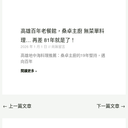
高雄百年老餐館，桑卓主廚 無菜單料
理… 再差 81年就是了！
2026 年 1 月 1 日
尚無留言
高雄地中海料理推薦：桑卓主廚的19年堅持，邁
向百年
閱讀更多 »
←
上一篇文章
下一篇文章
→