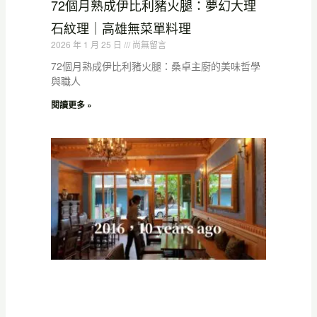
72個月熟成伊比利豬火腿：夢幻大理
石紋理｜高雄無菜單料理
2026 年 1 月 25 日
尚無留言
72個月熟成伊比利豬火腿：桑卓主廚的美味哲學
與職人
閱讀更多 »