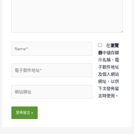
輸
入
內
容...
Name*
在
瀏覽
器
中儲存顯
示名稱、電
電
子郵件地址
子
及個人網站
郵
網址，以供
件
網
下次發佈留
地
站
言時使用。
址
網
*
址