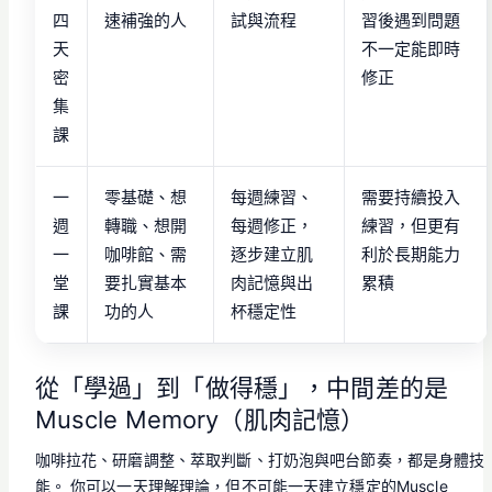
四
速補強的人
試與流程
習後遇到問題
天
不一定能即時
密
修正
集
課
一
零基礎、想
每週練習、
需要持續投入
週
轉職、想開
每週修正，
練習，但更有
一
咖啡館、需
逐步建立肌
利於長期能力
堂
要扎實基本
肉記憶與出
累積
課
功的人
杯穩定性
從「學過」到「做得穩」，中間差的是
Muscle Memory（肌肉記憶）
咖啡拉花、研磨調整、萃取判斷、打奶泡與吧台節奏，都是身體技
能。 你可以一天理解理論，但不可能一天建立穩定的Muscle