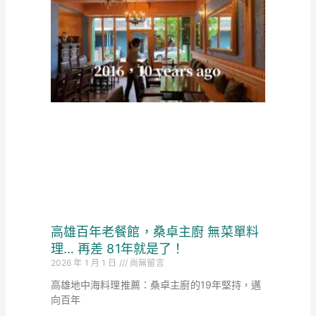
高雄百年老餐館，桑卓主廚 無菜單料
理… 再差 81年就是了！
2026 年 1 月 1 日
尚無留言
高雄地中海料理推薦：桑卓主廚的19年堅持，邁
向百年