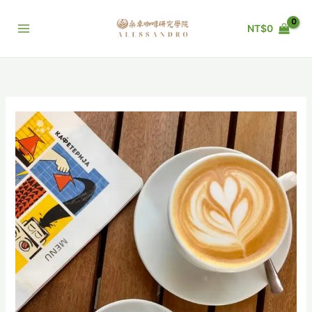
跳
至
NT$
0
主
要
內
容