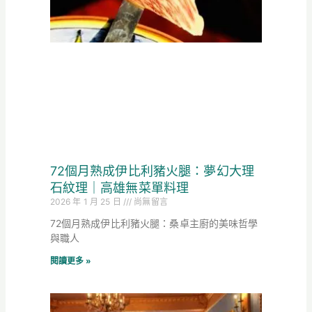
72個月熟成伊比利豬火腿：夢幻大理
石紋理｜高雄無菜單料理
2026 年 1 月 25 日
尚無留言
72個月熟成伊比利豬火腿：桑卓主廚的美味哲學
與職人
閱讀更多 »