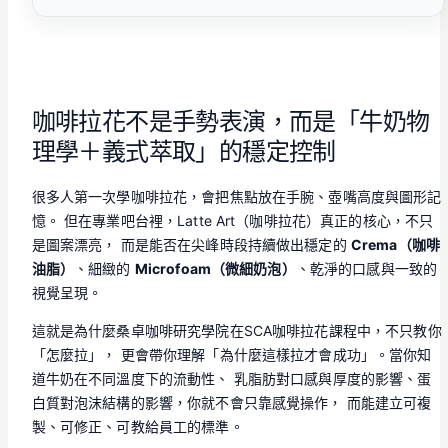
咖啡拉花不是手勢表演，而是「牛奶物
理學＋義式萃取」的穩定控制
很多人第一次學咖啡拉花，會把焦點放在手腕、壺嘴高度與圖形記
憶。 但在專業吧台裡，Latte Art（咖啡拉花）真正的核心，不只
是圖案漂亮， 而是能否在尖峰時段持續做出穩定的
Crema（咖啡
油脂）
、細緻的
Microfoam（微細奶泡）
、乾淨的口感與一致的
視覺呈現。
這就是為什麼桑卓咖啡研究學院在SCA咖啡拉花課程中，不只教你
「怎麼拉」， 更會帶你理解「為什麼這樣拉才會成功」。當你知
道牛奶在不同溫度下的流動性、 乳脂肪對口感與厚度的影響、蛋
白質對泡沫結構的影響，你就不會只靠感覺操作， 而能建立可複
製、可修正、可教給員工的標準。