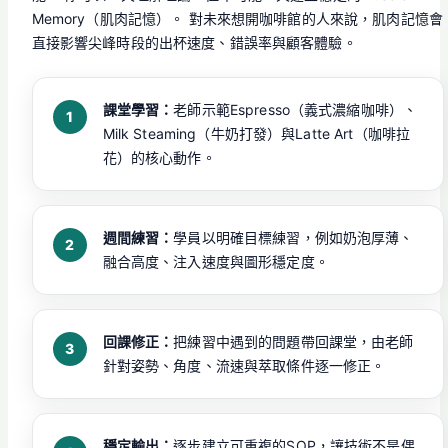
Memory（肌肉記憶）。 對未來想開咖啡館的人來說，肌肉記憶會
直接影響尖峰時段的出杯速度、錯誤率與顧客體驗。
課堂學習：
老師示範Espresso（義式濃縮咖啡）、
Milk Steaming（牛奶打發）與Latte Art（咖啡拉
花）的核心動作。
週間練習：
學員以明確目標練習，例如奶泡厚薄、
融合高度、注入速度與圖形穩定度。
回課修正：
把練習中遇到的問題帶回課堂，由老師
針對姿勢、角度、流速與萃取條件逐一修正。
穩定輸出：
逐步建立可重複的SOP，讓技術不是偶