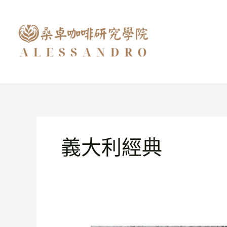
跳
至
主
要
內
容
義大利經典