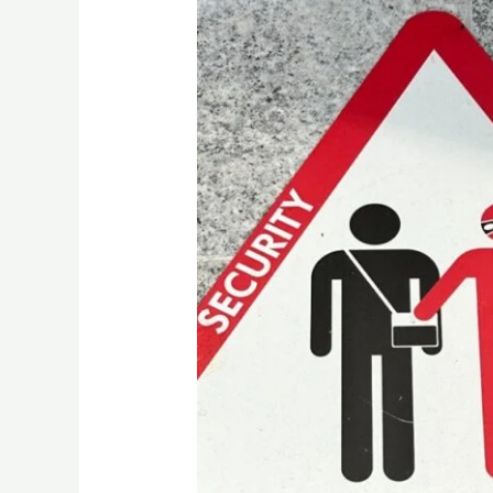
義
大
利
另
類
驚
喜
｜
義
大
利
治
安
｜
義
大
利
經