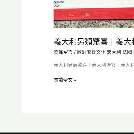
典
｜
義
大
利
義大利另類驚喜｜義大
旅
發佈留言
/
歐洲飲食文化 義大利 法國 
行
義大利另類驚喜｜義大利治安｜義大利
閱讀全文 »