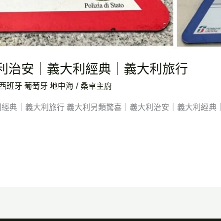
利治安｜義大利經典｜義大利旅行
西班牙 葡萄牙 地中海
/
桑卓主廚
經典｜義大利旅行 義大利另類驚喜｜義大利治安｜義大利經典｜義