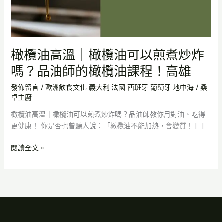
欖
油
可
以
橄欖油高溫｜橄欖油可以煎煮炒炸
煎
煮
嗎？品油師的橄欖油課程！高雄
炒
發佈留言
/
歐洲飲食文化 義大利 法國 西班牙 葡萄牙 地中海
/
桑
炸
卓主廚
嗎？
品
橄欖油高溫｜橄欖油可以煎煮炒炸嗎？品油師教你用對油、吃得
油
更健康！ 你是否也曾聽人說：「橄欖油不能加熱，會變質！ […]
師
的
閱讀全文 »
橄
欖
油
課
程！
高