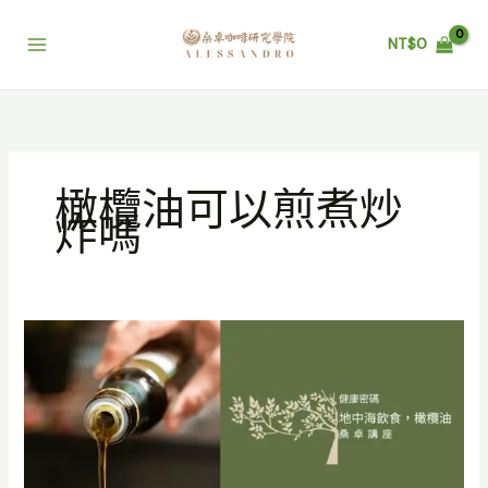
跳
至
NT$
0
主
要
內
容
橄欖油可以煎煮炒
炸嗎
橄
欖
油
高
溫
｜
橄