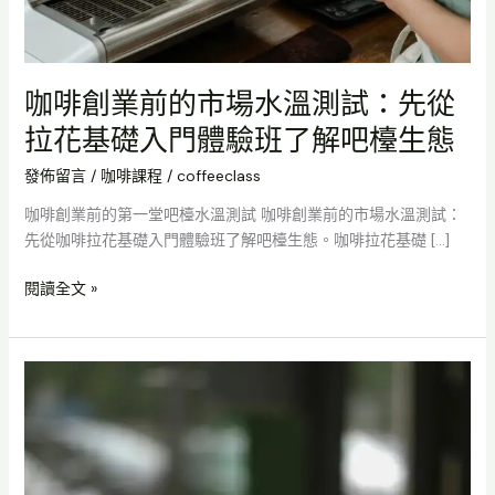
水
溫
測
試：
咖啡創業前的市場水溫測試：先從
先
拉花基礎入門體驗班了解吧檯生態
從
拉
發佈留言
/
咖啡課程
/
coffeeclass
花
咖啡創業前的第一堂吧檯水溫測試 咖啡創業前的市場水溫測試：
基
先從咖啡拉花基礎入門體驗班了解吧檯生態。咖啡拉花基礎 […]
礎
入
閱讀全文 »
門
體
驗
咖
班
啡
了
創
解
業
吧
前
檯