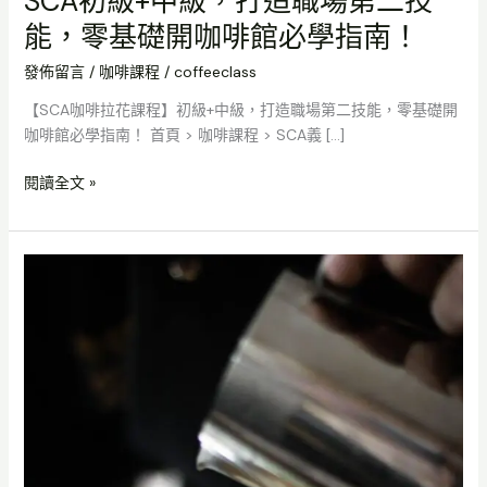
SCA初級+中級，打造職場第二技
零
能，零基礎開咖啡館必學指南！
基
礎
發佈留言
/
咖啡課程
/
coffeeclass
開
咖
【SCA咖啡拉花課程】初級+中級，打造職場第二技能，零基礎開
啡
咖啡館必學指南！ 首頁 > 咖啡課程 > SCA義 […]
館
必
閱讀全文 »
學
指
南！
高
端
咖
啡
市
場
怎
麼
打？