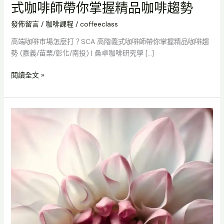
式咖啡師帶你掌握精品咖啡趨勢
發佈留言
/
咖啡課程
/
coffeeclass
高端咖啡市場怎麼打？SCA 高階義式咖啡師帶你掌握精品咖啡趨
勢 (嘉義/苗栗/彰化/南投) | 桑卓咖啡研究學 […]
閱讀全文 »
學
會
極
致
品
飲！
SCA
咖
啡
感