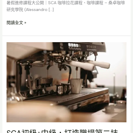
暑假進修課程大公開｜SCA 咖啡拉花課程、咖啡課程 – 桑卓咖啡
研究學院 (Alessandro […]
閱讀全文 »
SCA
初
級
+中
級，
打
造
職
場
第
二
技
能，