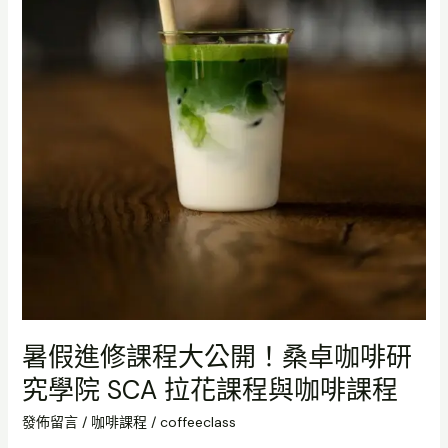
研
究
學
院
SCA
拉
花
課
程
與
咖
啡
課
程
暑假進修課程大公開！桑卓咖啡研
究學院 SCA 拉花課程與咖啡課程
發佈留言
/
咖啡課程
/
coffeeclass