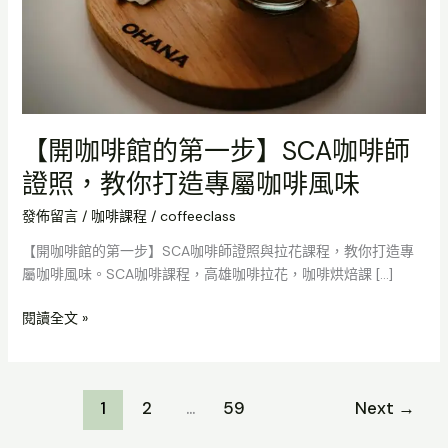
步】
SCA
咖
啡
師
證
【開咖啡館的第一步】SCA咖啡師
照，
證照，教你打造專屬咖啡風味
教
你
發佈留言
/
咖啡課程
/
coffeeclass
打
造
【開咖啡館的第一步】SCA咖啡師證照與拉花課程，教你打造專
專
屬咖啡風味。SCA咖啡課程，高雄咖啡拉花，咖啡烘焙課 […]
屬
咖
閱讀全文 »
啡
風
味
1
2
...
59
Next
→