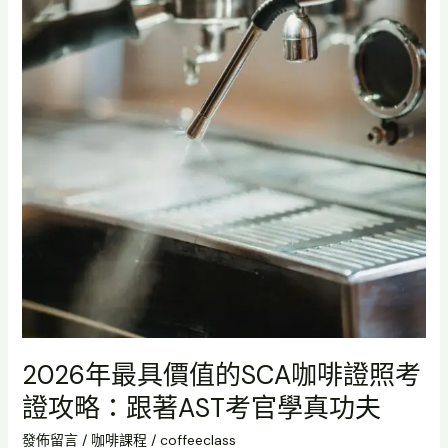
考
證
攻
略：
跟
著
AST
考
官
學
真
功
夫
2026年最具價值的SCA咖啡證照考
證攻略：跟著AST考官學真功夫
發佈留言
/
咖啡課程
/
coffeeclass