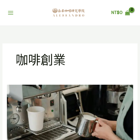
跳
至
NT$
0
主
要
內
容
咖啡創業
咖
啡
創
業
前
的
市
場