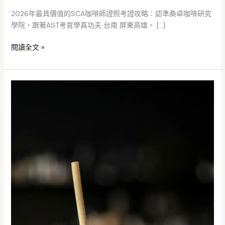
2026年最具價值的SCA咖啡師證照考證攻略：認準桑卓咖啡研究
學院，跟著AST考官學真功夫 台南 屏東高雄。 […]
閱讀全文 »
暑
假
進
修
課
程
大
公
開！
桑
卓
咖
啡