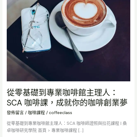
業
咖
啡
館
主
理
人：
SCA
咖
啡
課，
成
就
從零基礎到專業咖啡館主理人：
你
SCA 咖啡課，成就你的咖啡創業夢
的
咖
發佈留言
/
咖啡課程
/
coffeeclass
啡
創
從零基礎到專業咖啡館主理人：SCA 咖啡師證照與拉花課程 | 桑
業
卓咖啡研究學院 首頁 > 專業咖啡課程 […]
夢