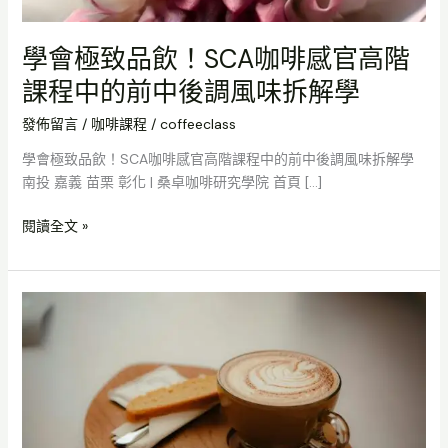
官
高
學會極致品飲！SCA咖啡感官高階
階
課
課程中的前中後調風味拆解學
程
中
發佈留言
/
咖啡課程
/
coffeeclass
的
學會極致品飲！SCA咖啡感官高階課程中的前中後調風味拆解學
前
南投 嘉義 苗栗 彰化 | 桑卓咖啡研究學院 首頁 […]
中
後
閱讀全文 »
調
風
味
【開
拆
咖
解
啡
學
館
的
第
一