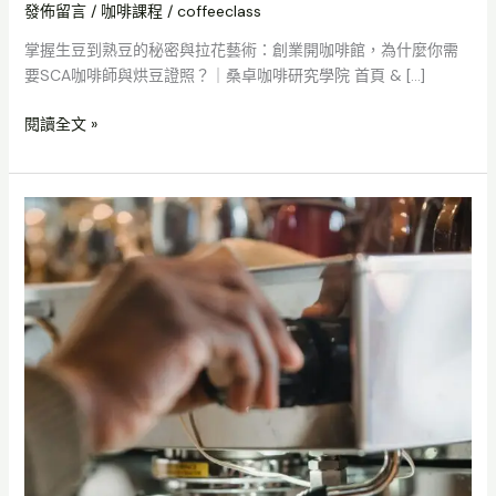
發佈留言
/
咖啡課程
/
coffeeclass
什
麼
掌握生豆到熟豆的秘密與拉花藝術：創業開咖啡館，為什麼你需
你
要SCA咖啡師與烘豆證照？｜桑卓咖啡研究學院 首頁 & […]
需
要
閱讀全文 »
SCA
烘
豆
2026
證
年
照？
最
具
價
值
的
SCA
咖
啡
證
照