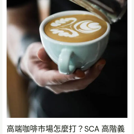
SCA
高
階
義
式
咖
啡
師
帶
你
掌
握
精
品
咖
啡
趨
勢
高端咖啡市場怎麼打？SCA 高階義