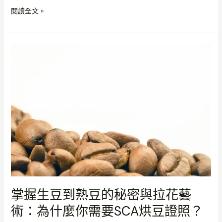
閱讀全文 »
掌
握
生
豆
到
熟
豆
的
秘
密
與
拉
花
掌握生豆到熟豆的秘密與拉花藝
藝
術：為什麼你需要SCA烘豆證照？
術：
為