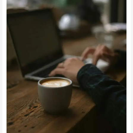
的
生
市
態
場
水
溫
測
試：
先
從
拉
花
基
礎
體
驗
班
了
解
吧
檯