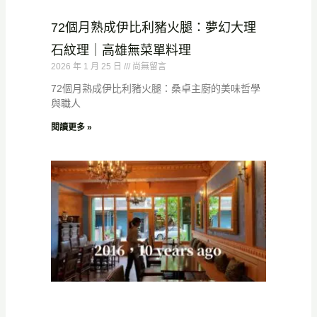
72個月熟成伊比利豬火腿：夢幻大理
石紋理｜高雄無菜單料理
2026 年 1 月 25 日
尚無留言
72個月熟成伊比利豬火腿：桑卓主廚的美味哲學
與職人
閱讀更多 »