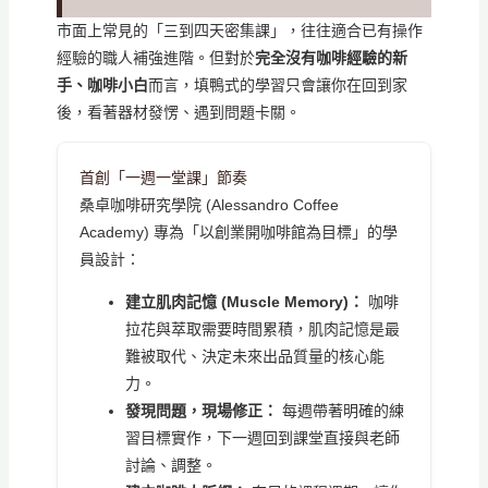
市面上常見的「三到四天密集課」，往往適合已有操作
經驗的職人補強進階。但對於
完全沒有咖啡經驗的新
手、咖啡小白
而言，填鴨式的學習只會讓你在回到家
後，看著器材發愣、遇到問題卡關。
首創「一週一堂課」節奏
桑卓咖啡研究學院 (Alessandro Coffee
Academy) 專為「以創業開咖啡館為目標」的學
員設計：
建立肌肉記憶 (Muscle Memory)：
咖啡
拉花與萃取需要時間累積，肌肉記憶是最
難被取代、決定未來出品質量的核心能
力。
發現問題，現場修正：
每週帶著明確的練
習目標實作，下一週回到課堂直接與老師
討論、調整。