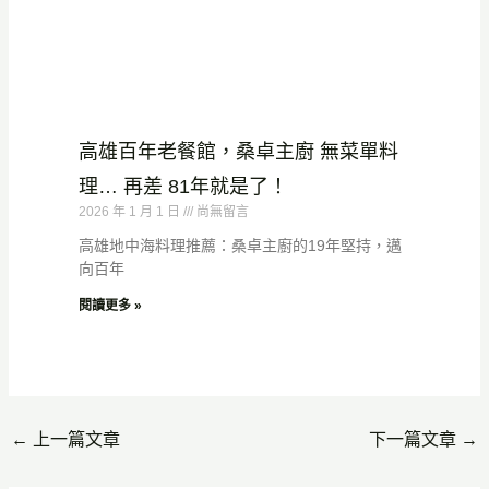
高雄百年老餐館，桑卓主廚 無菜單料
理… 再差 81年就是了！
2026 年 1 月 1 日
尚無留言
高雄地中海料理推薦：桑卓主廚的19年堅持，邁
向百年
閱讀更多 »
←
上一篇文章
下一篇文章
→