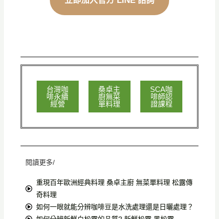
立即加入官方 LINE 諮詢
台灣咖
桑卓主
SCA咖
啡永續
廚無菜
啡師認
經營
單料理
證課程
閱讀更多/
重現百年歐洲經典料理 桑卓主廚 無菜單料理 松露傳
奇料理
如何一眼就能分辨咖啡豆是水洗處理還是日曬處理？
如何分辨新鮮白松露的品質? 新鮮松露 黑松露