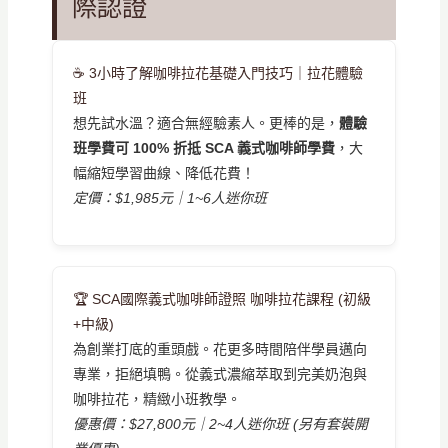
際認證
☕ 3小時了解咖啡拉花基礎入門技巧｜拉花體驗
班
想先試水溫？適合無經驗素人。更棒的是，
體驗
班學費可 100% 折抵 SCA 義式咖啡師學費
，大
幅縮短學習曲線、降低花費！
定價：$1,985元｜1~6人迷你班
🏆 SCA國際義式咖啡師證照 咖啡拉花課程 (初級
+中級)
為創業打底的重頭戲。花更多時間陪伴學員邁向
專業，拒絕填鴨。從義式濃縮萃取到完美奶泡與
咖啡拉花，精緻小班教學。
優惠價：$27,800元｜2~4人迷你班 (另有套裝開