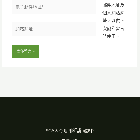
電
郵件地址及
子
個人網站網
郵
址，以供下
網
件
次發佈留言
站
地
時使用。
網
址
址
*
SCA & Q 咖啡師證照課程