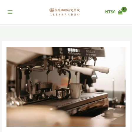
跳
至
NT$
0
主
要
內
容