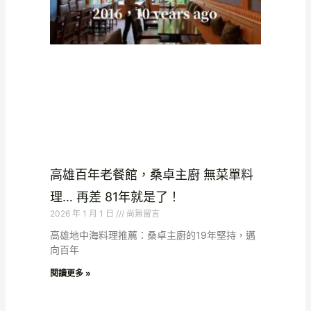
高雄百年老餐館，桑卓主廚 無菜單料
理… 再差 81年就是了！
2026 年 1 月 1 日
尚無留言
高雄地中海料理推薦：桑卓主廚的19年堅持，邁
向百年
閱讀更多 »