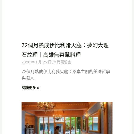
72個月熟成伊比利豬火腿：夢幻大理
石紋理｜高雄無菜單料理
2026 年 1 月 25 日
尚無留言
72個月熟成伊比利豬火腿：桑卓主廚的美味哲學
與職人
閱讀更多 »