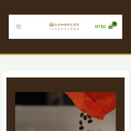
跳
至
主
要
NT$
0
內
容