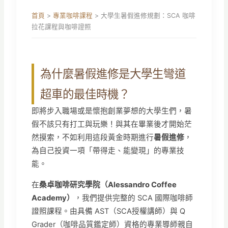
首頁
>
專業咖啡課程
>
大學生暑假進修規劃：SCA 咖啡
拉花課程與咖啡證照
為什麼暑假進修是大學生彎道
超車的最佳時機？
即將步入職場或是懷抱創業夢想的大學生們，暑
假不該只有打工與玩樂！與其在畢業後才開始茫
然摸索，不如利用這段黃金時期進行
暑假進修
，
為自己投資一項「帶得走、能變現」的專業技
能。
在
桑卓咖啡研究學院（Alessandro Coffee
Academy）
，我們提供完整的 SCA 國際咖啡師
證照課程。由具備 AST（SCA授權講師）與 Q
Grader（咖啡品質鑑定師）資格的專業導師親自