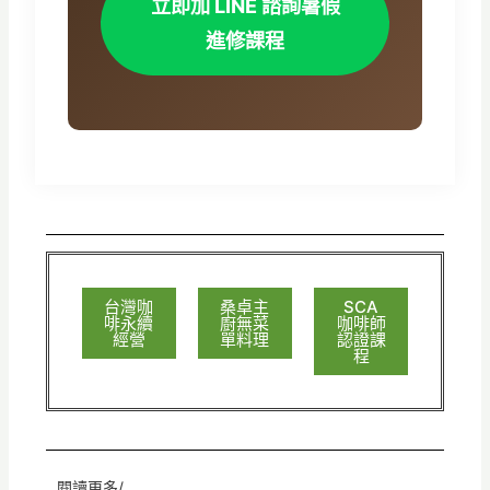
立即加 LINE 諮詢暑假
進修課程
台灣咖
桑卓主
SCA
啡永續
廚無菜
咖啡師
經營
單料理
認證課
程
閱讀更多/