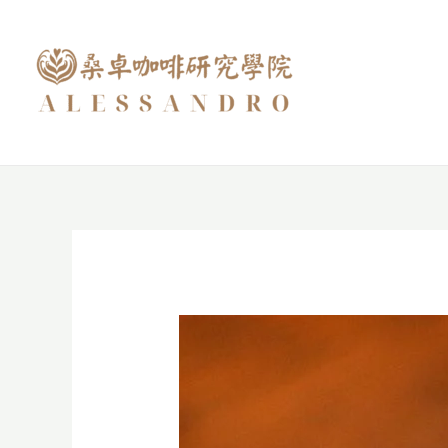
跳
至
主
要
內
容