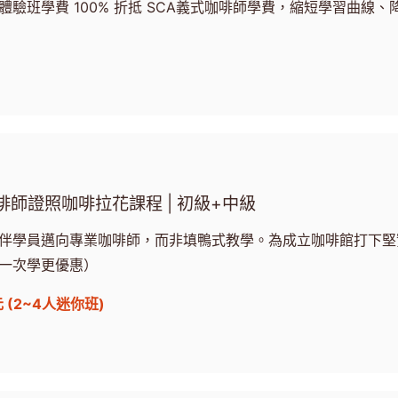
驗班學費 100% 折抵 SCA義式咖啡師學費，縮短學習曲線、
啡師證照咖啡拉花課程 | 初級+中級
伴學員邁向專業咖啡師，而非填鴨式教學。為成立咖啡館打下堅
一次學更優惠）
元 (2~4人迷你班)