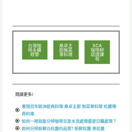
台灣咖
桑卓主
SCA
啡永續
廚無菜
咖啡師
經營
單料理
認證課
程
閱讀更多/
重現百年歐洲經典料理 桑卓主廚 無菜單料理 松露傳
奇料理
如何一眼就能分辨咖啡豆是水洗處理還是日曬處理？
如何分辨新鮮白松露的品質? 新鮮松露 黑松露