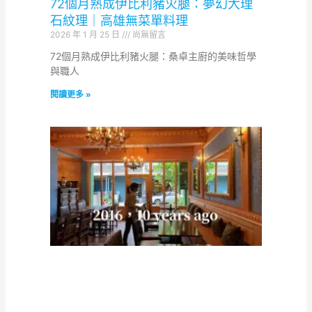
72個月熟成伊比利豬火腿：夢幻大理
石紋理｜高雄無菜單料理
2026 年 1 月 25 日
尚無留言
72個月熟成伊比利豬火腿：桑卓主廚的美味哲學
與職人
閱讀更多 »