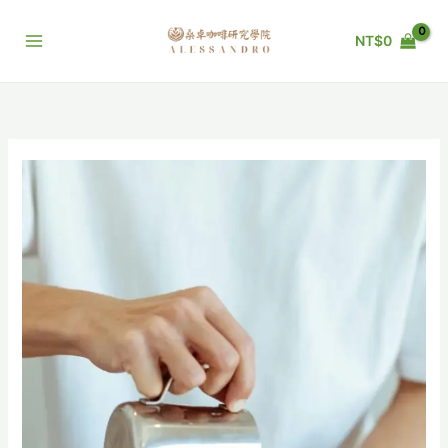
跳
至
NT$
0
主
要
內
容