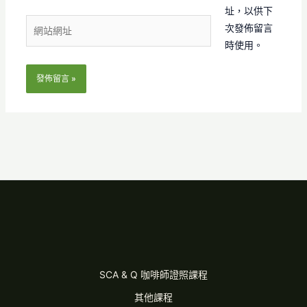
郵
址，以供下
網
件
次發佈留言
站
地
時使用。
網
址
址
*
SCA & Q 咖啡師證照課程
其他課程