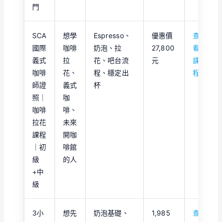
門
SCA
想學
Espresso、
優惠價
查
國際
咖啡
奶泡、拉
27,800
看
義式
拉
花、吧台流
元
課
咖啡
花、
程、穩定出
程
師證
義式
杯
照｜
咖
咖啡
啡、
拉花
未來
課程
開咖
｜初
啡館
級
的人
+中
級
3小
想先
奶泡基礎、
1,985
查