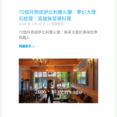
72個月熟成伊比利豬火腿：夢幻大理
石紋理｜高雄無菜單料理
2026 年 1 月 25 日
尚無留言
72個月熟成伊比利豬火腿：桑卓主廚的美味哲學
與職人
閱讀更多 »