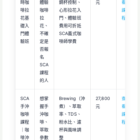
時咖
體驗
鋼杯控制、
元
看
啡拉
咖啡
心形拉花入
課
花基
拉
門、體驗班
程
礎入
花、
費用可折抵
門體
不確
SCA義式咖
驗班
定是
啡師學費
否報
名
SCA
課程
的人
SCA
想掌
Brewing（沖
27,800
查
手沖
握手
煮）、萃取
元
看
咖啡
沖咖
率、TDS、
課
課程
啡、
粉水比、濾
程
｜咖
萃取
杯與風味調
啡沖
參數
整