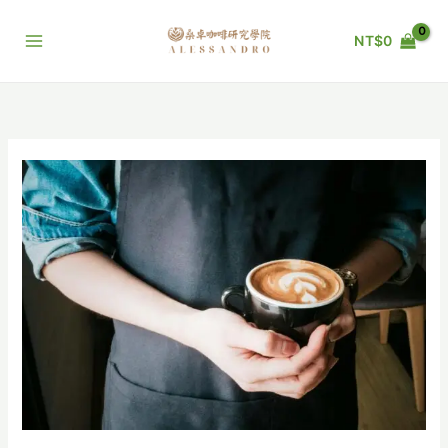
跳
至
NT$
0
主
要
內
容