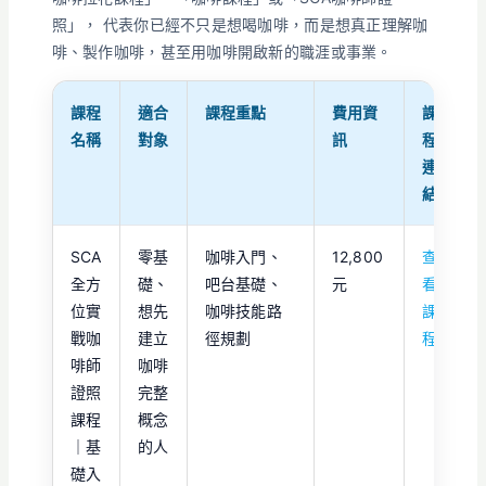
照」， 代表你已經不只是想喝咖啡，而是想真正理解咖
啡、製作咖啡，甚至用咖啡開啟新的職涯或事業。
課程
適合
課程重點
費用資
課
名稱
對象
訊
程
連
結
SCA
零基
咖啡入門、
12,800
查
全方
礎、
吧台基礎、
元
看
位實
想先
咖啡技能路
課
戰咖
建立
徑規劃
程
啡師
咖啡
證照
完整
課程
概念
｜基
的人
礎入