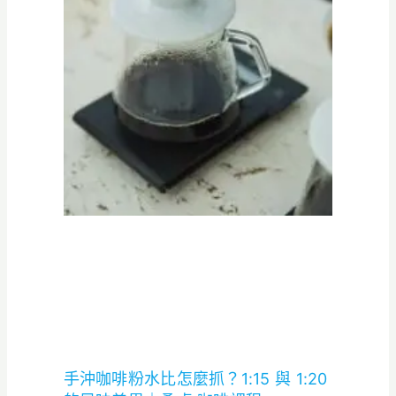
手沖咖啡粉水比怎麼抓？1:15 與 1:20