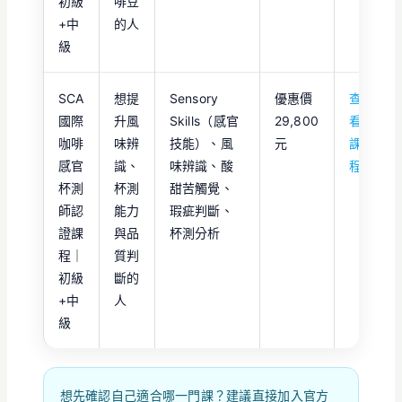
初級
啡豆
+中
的人
級
SCA
想提
Sensory
優惠價
查
國際
升風
Skills（感官
29,800
看
咖啡
味辨
技能）、風
元
課
感官
識、
味辨識、酸
程
杯測
杯測
甜苦觸覺、
師認
能力
瑕疵判斷、
證課
與品
杯測分析
程｜
質判
初級
斷的
+中
人
級
想先確認自己適合哪一門課？建議直接加入官方