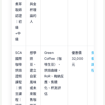
煮萃
與金
取師
杯理
認證
論的
｜初
人
級
+中
級
SCA
想學
Green
優惠價
查
國際
烘
Coffee（咖
32,000
看
咖啡
豆、
啡生豆）、
元
課
烘焙
建立
烘焙曲線、
程
證照
自家
RoR、梅納反
課程
風味
應、焦糖
｜烘
或未
化、杯測評
豆課
來販
估
程｜
售咖