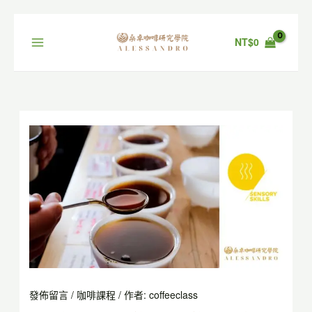
跳
至
主
NT$
0
要
內
容
發佈留言
/
咖啡課程
/ 作者:
coffeeclass