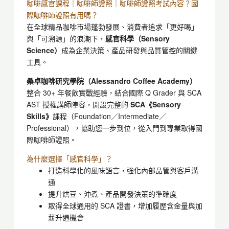
咖啡感官課程｜咖啡師證照｜咖啡師證照考試內容？國
際咖啡師證照有用嗎？
在全球精品咖啡市場蓬勃發展、消費者追求「更好喝」
與「可溯源」的浪潮下，
感官科學（Sensory
Science）
成為企業決策、產品研發與品質管控的關鍵
工具。
桑卓咖啡研究學院（Alessandro Coffee Academy）
整合 30+ 年餐飲實戰經驗，結合國際 Q Grader 與 SCA
AST 授權講師陣容，開設完整的
SCA《Sensory
Skills》
課程（Foundation／Intermediate／
Professional），協助您一步到位，從入門到專業取得國
際咖啡師證照。
為什麼選擇「感官科學」？
打造科學化的風味語言，強化內部品管與客戶溝
通
提升烘豆、沖煮、產品開發決策的準確度
取得全球通用的 SCA 證書，增加履歷含金量與加
薪升遷機會