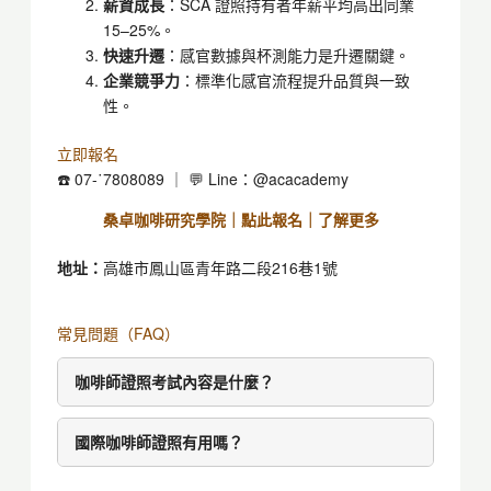
薪資成長
：SCA 證照持有者年薪平均高出同業
15–25%。
快速升遷
：感官數據與杯測能力是升遷關鍵。
企業競爭力
：標準化感官流程提升品質與一致
性。
立即報名
☎️ 07-˙7808089 ｜ 💬 Line：@acacademy
桑卓咖啡研究學院｜點此報名｜了解更多
地址：
高雄市鳳山區青年路二段216巷1號
常見問題（FAQ）
咖啡師證照考試內容是什麼？
國際咖啡師證照有用嗎？