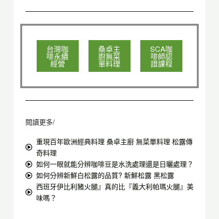
台灣咖
桑卓主
SCA咖
啡永續
廚無菜
啡師認
經營
單料理
證課程
閱讀更多/
重現百年歐洲經典料理 桑卓主廚 無菜單料理 松露傳
奇料理
如何一眼就能分辨咖啡豆是水洗處理還是日曬處理？
如何分辨新鮮白松露的品質? 新鮮松露 黑松露
西班牙伊比利豬火腿』真的比『義大利帕瑪火腿』美
味嗎？