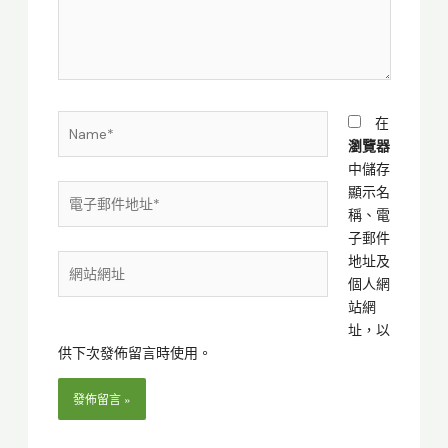
內
容...
Name*
在
瀏覽器
中儲存
電
顯示名
子
稱、電
郵
子郵件
件
地址及
網
地
個人網
站
址
站網
網
*
址，以
址
供下次發佈留言時使用。