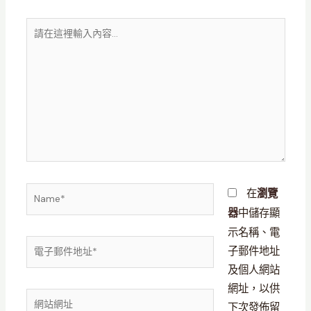
請
在
這
裡
輸
入
內
容...
Name*
在
瀏覽
中儲存顯
器
示名稱、電
電
子郵件地址
子
及個人網站
郵
網址，以供
網
件
下次發佈留