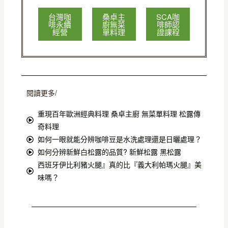
台灣咖
桑卓主
SCA咖
啡永續
廚無菜
啡師認
經營
單料理
證課程
閱讀更多/
重現百年歐洲經典料理 桑卓主廚 無菜單料理 松露傳
奇料理
如何一眼就能分辨咖啡豆是水洗處理還是日曬處理？
如何分辨新鮮白松露的品質? 新鮮松露 黑松露
西班牙伊比利豬火腿』真的比『義大利帕瑪火腿』美
味嗎？