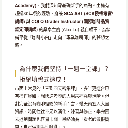
，我們深知零基礎新手的痛點。由擁有
Academy)
超過30年餐飲經驗、身兼
SCA AST (SCA授權考官/
與
講師)
CQI Q Grader Instructor (國際咖啡品質
的桑卓主廚 (Alex Lu) 親自領軍，為您
鑑定師講師)
鋪平從「咖啡小白」走向「專業咖啡師」的夢想之
路。
為什麼我們堅持「一週一堂課」？
拒絕填鴨式速成！
市面上常見的「三到四天密集課」，多半更適合已
有操作經驗、想快速考證的人用來補強與進階。但
對完全沒有咖啡經驗的新手而言，幾天內塞入大量
資訊，時間往往不足以消化、練習與修正，學完回
去遇到問題也容易卡關，最終淪為「看老師做很簡
單，自己做卻手忙腳亂」。