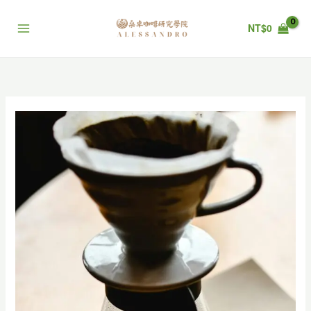
跳
至
NT$
0
主
要
內
容