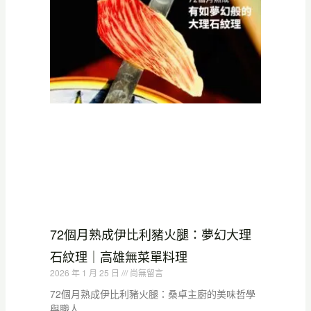
72個月熟成伊比利豬火腿：夢幻大理
石紋理｜高雄無菜單料理
2026 年 1 月 25 日
尚無留言
72個月熟成伊比利豬火腿：桑卓主廚的美味哲學
與職人