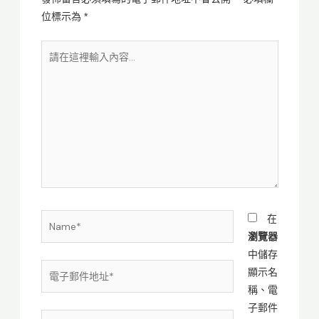
位標示為
*
請
在
這
裡
輸
入
內
容...
Name*
在
瀏覽器
中儲存
電
顯示名
子
稱、電
郵
子郵件
網