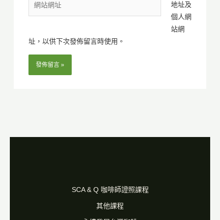
件
地址及
站
地
個人網
網
址
站網
址
*
址，以供下次發佈留言時使用。
SCA & Q 咖啡師證照課程
其他課程