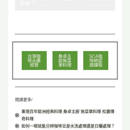
品嗎？
台灣咖
桑卓主
SCA咖
啡永續
廚無菜
啡師認
經營
單料理
證課程
閱讀更多/
重現百年歐洲經典料理 桑卓主廚 無菜單料理 松露傳
奇料理
如何一眼就能分辨咖啡豆是水洗處理還是日曬處理？