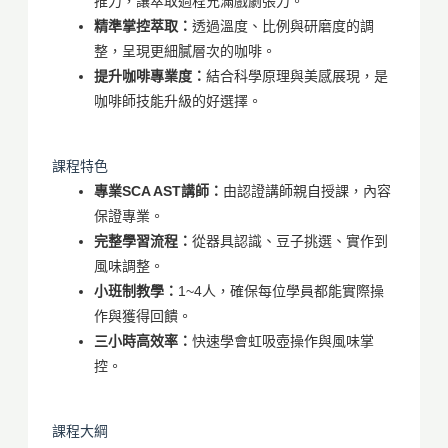
推力，讓萃取過程充滿戲劇張力。
精準掌控萃取：
透過溫度、比例與研磨度的調
整，呈現更細膩層次的咖啡。
提升咖啡專業度：
結合科學原理與美感展現，是
咖啡師技能升級的好選擇。
課程特色
專業SCA AST講師：
由認證講師親自授課，內容
保證專業。
完整學習流程：
從器具認識、豆子挑選、實作到
風味調整。
小班制教學：
1~4人，確保每位學員都能實際操
作與獲得回饋。
三小時高效率：
快速學會虹吸壺操作與風味掌
控。
課程大綱