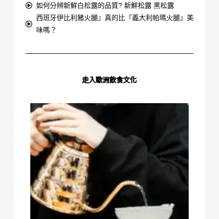
如何分辨新鮮白松露的品質? 新鮮松露 黑松露
西班牙伊比利豬火腿』真的比『義大利帕瑪火腿』美
味嗎？
走入歐洲飲食文化