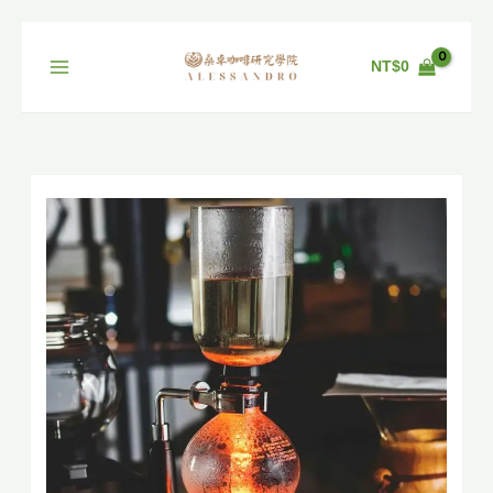
跳
至
NT$
0
主
要
內
容