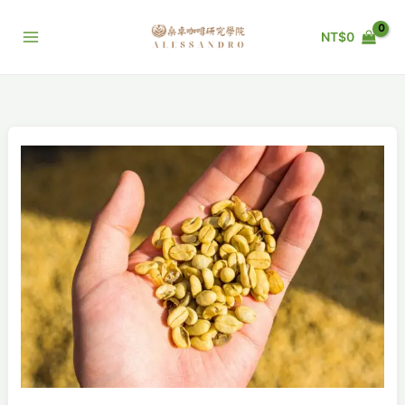
跳
至
NT$
0
主
要
內
容