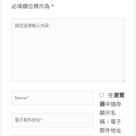
必填欄位標示為
*
請
在
這
裡
輸
入
內
容...
Name*
在
瀏覽
器
中儲存
顯示名
電
稱、電子
子
郵件地址
郵