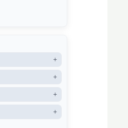
＋
＋
＋
＋