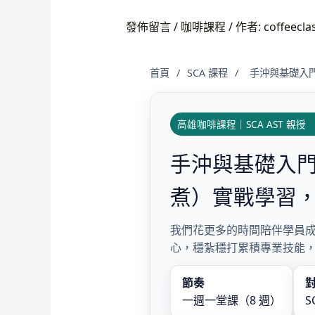
發佈留言
/
咖啡課程
/ 作者:
coffeecla
首頁
/
SCA 課程
/
手沖與基礎入
高雄咖啡課程｜SCA AST 親授
手沖與基礎入門咖
煮）實戰學習
我們花更多的時間陪伴學員
心，穩紮穩打累積專業技能
節奏
一週一堂課（8 週）
S