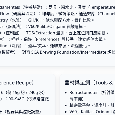
 Fundamentals（沖煮基礎）：器具、粉水比、溫度（Temperat
ize & Flow（研磨與流速）：均勻度、微調策略、通道效應（Channel
hemistry（水質）：GH/KH、濾水與配方水、實作比較。
ods（器具法）：V60/Kalita/Origami 參數選擇。
Chart（控制圖）：TDS/Extraction 量測、圖上定位與口感關聯。
y（感官）：描述、偏好（Preference）與校準，建立評估表單。
eshooting（除錯）：過萃/欠萃、雜味來源、流程優化。
（模擬考）：對齊 SCA Brewing Foundation/Intermediate 
nce Recipe）
器材與量測（Tools & 
6（例 15g 粉 / 240g 水）
Refractometer（折射儀）
ure）：90–94°C（依烘焙度微
導率儀）
精密電子秤、溫度計、計
中偏細（視器具與濾紙調整）
V60／Kalita／Origa