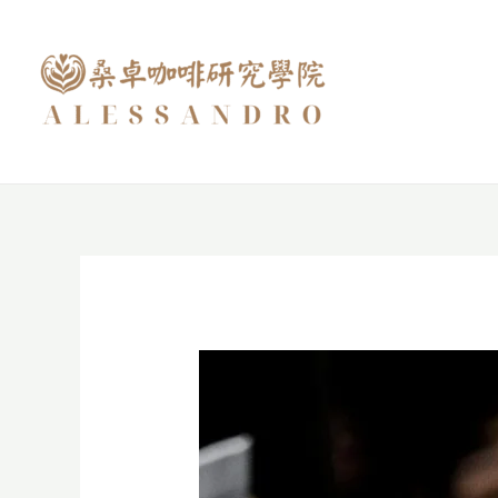
跳
至
主
要
內
容