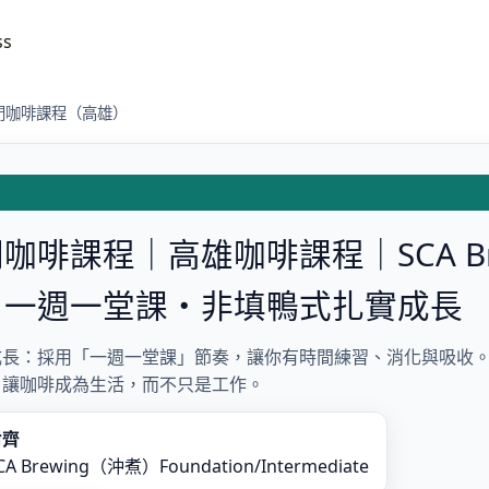
ss
門咖啡課程（高雄）
啡課程｜高雄咖啡課程｜SCA Bre
，一週一堂課・非填鴨式扎實成長
成長：採用「一週一堂課」節奏，讓你有時間練習、消化與吸收
，讓咖啡成為生活，而不只是工作。
對齊
CA Brewing（沖煮）Foundation/Intermediate