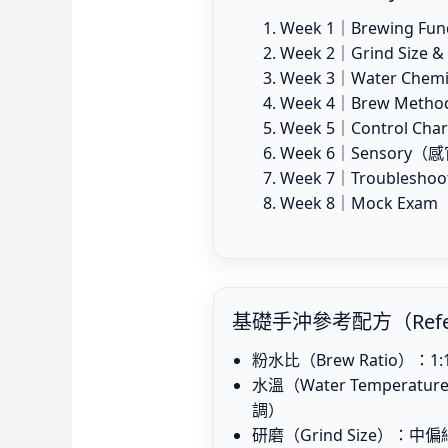
Week 1｜Brewing
Week 2｜Grind S
Week 3｜Water C
Week 4｜Brew Meth
Week 5｜Control 
Week 6｜Sensor
Week 7｜Troubl
Week 8｜Mock Exam
基礎手沖參考配方（Refere
粉水比（Brew Ratio）：1:1
水溫（Water Temperat
調）
研磨（Grind Size）：