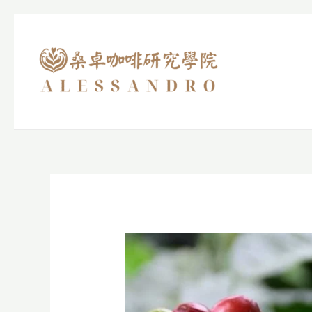
跳
至
主
要
內
容