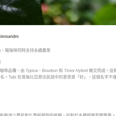
essandro
開始，喝咖啡同時支持永續農業
始
合咖啡品種，由
Typica
、
Bourbon
和
Timor Hybrid
雜交而成。這種
味而聞名。Tabi 在哥倫比亞原住民語中的意思是「好」，這個名
抗性，能夠減少農民對化學殺菌劑的依賴，這對於永續經營至關重要