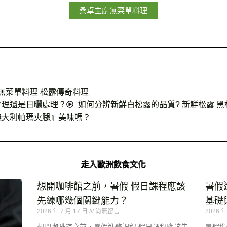
桑卓主廚無菜單料理
無菜單料理 松露傳奇料理
處理還是日曬處理？
如何分辨新鮮白松露的品質? 新鮮松露 黑
義大利帕瑪火腿』美味嗎？
走入歐洲飲食文化
想開咖啡館之前，暑假 假日課程應該
暑假
先練哪幾個關鍵能力？
基礎
2026 年 7 月 17 日
尚無留言
2026 年
想開咖啡館之前，暑假進修課程 假日課程應該先
暑假進