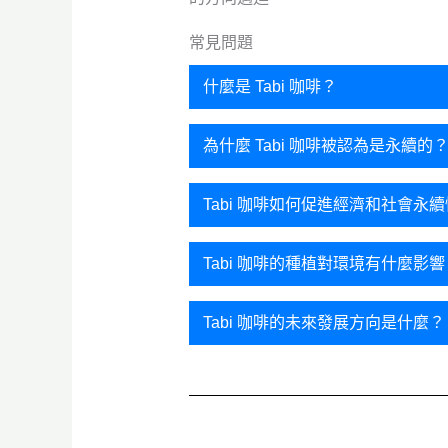
常見問題
什麼是 Tabi 咖啡？
Tabi 咖啡是一種由 Typica、B
為什麼 Tabi 咖啡被認為是永續的
由於 Tabi 咖啡對咖啡葉銹病
Tabi 咖啡如何促進經濟和社會永
Tabi 咖啡提供穩定的產量和高
Tabi 咖啡的種植對環境有什麼影響
質。
Tabi 咖啡的種植方式有助於降
Tabi 咖啡的未來發展方向是什麼？
未來將持續改良 Tabi 咖啡的