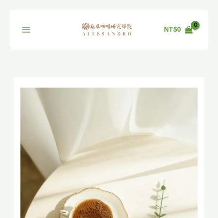
跳
至
NT$
0
主
要
內
容