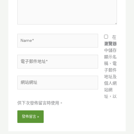
內
容...
Name*
在
瀏覽器
中儲存
顯示名
電
稱、電
子
子郵件
郵
地址及
件
網
個人網
地
站
站網
址
網
址，以
*
址
供下次發佈留言時使用。