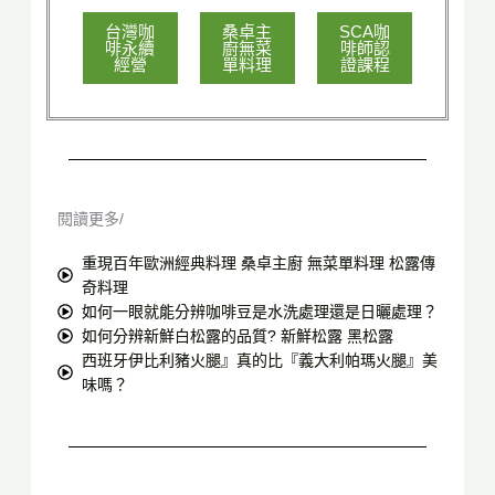
台灣咖
桑卓主
SCA咖
啡永續
廚無菜
啡師認
經營
單料理
證課程
閱讀更多/
重現百年歐洲經典料理 桑卓主廚 無菜單料理 松露傳
奇料理
如何一眼就能分辨咖啡豆是水洗處理還是日曬處理？
如何分辨新鮮白松露的品質? 新鮮松露 黑松露
西班牙伊比利豬火腿』真的比『義大利帕瑪火腿』美
味嗎？