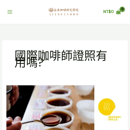
跳
至
NT$
0
主
要
內
容
國際咖啡師證照有
用嗎?
咖
啡
感
官
課
程，
咖