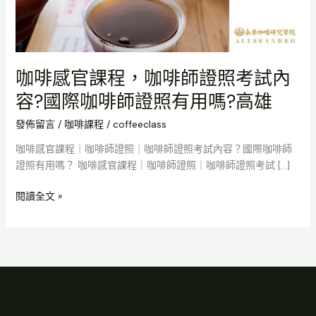
啡
師
證
照
咖啡感官課程，咖啡師證照考試內
考
試
容?國際咖啡師證照有用嗎?高雄
內
發佈留言
/
咖啡課程
/
coffeeclass
容?
國
咖啡感官課程｜咖啡師證照｜咖啡師證照考試內容？國際咖啡師
際
證照有用嗎？ 咖啡感官課程｜咖啡師證照｜咖啡師證照考試 […]
咖
啡
閱讀全文 »
師
證
照
有
用
嗎?
高