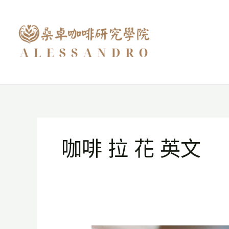
跳
至
主
要
內
容
咖啡 拉 花 英文