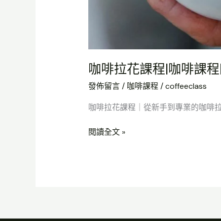
新
手
到
專
業
咖啡拉花課程|咖啡課程
的
發佈留言
/
咖啡課程
/
coffeeclass
咖
啡
咖啡拉花課程｜從新手到專業的咖啡拉花 
拉
花
閱讀全文 »