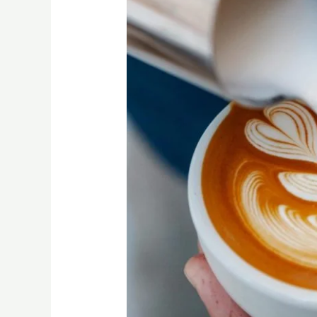
咖
啡
拉
花
課
程|
咖
啡
課
程|
咖
啡
師
課
程|
高
雄：
從