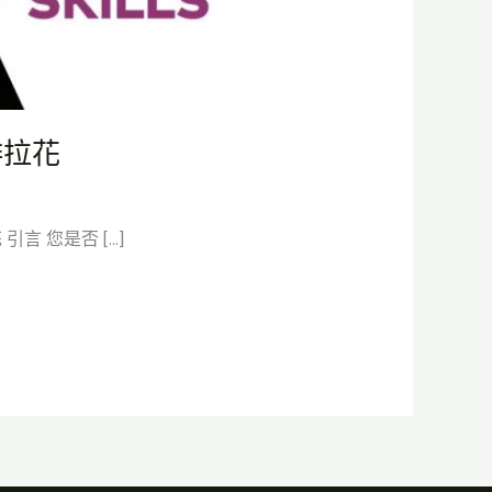
啡拉花
言 您是否 […]