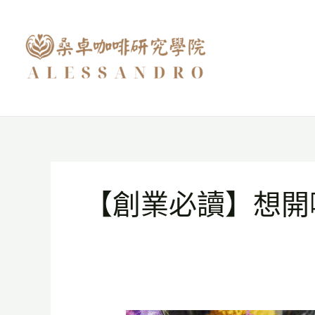
跳
至
主
要
內
容
【創業必讀】想開