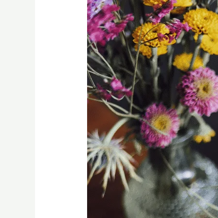
【創
業
必
讀】
想
開
咖
啡
館？
從
零
到
專
業
的
SCA
咖
啡