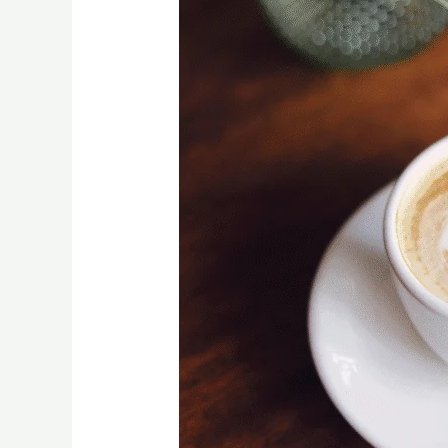
課
程
全
攻
略