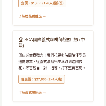
定價：$1,985 (1~6人迷你班)
了解拉花體驗班 →
🏆 SCA國際義式咖啡師證照 (初+中
級)
開店必備實戰力！我們花更多時間陪伴學員
邁向專業，從義式濃縮完美萃取到進階拉
花，考官親自一對一指導，打下堅實基礎。
優惠價：$27,800 (2~4人班)
了解義式證照班 →