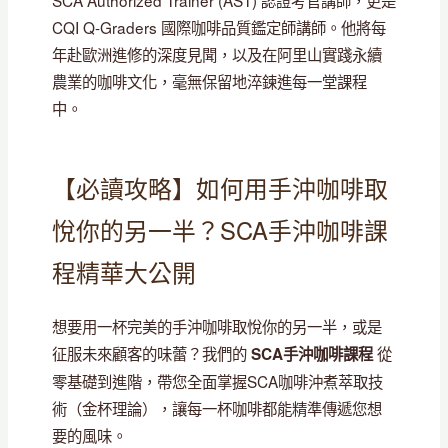
CQI Q-Graders 國際咖啡品質鑑定師講師。他將每
年赴歐洲進修的深度見聞，以及在阿里山實踐永續
農業的咖啡文化，毫無保留地淬鍊進每一堂課程
中。
【必讀攻略】如何用手沖咖啡取
悅你的另一半？SCA手沖咖啡課
程精華大公開
想要用一杯完美的手沖咖啡取悅你的另一半，或是
征服未來顧客的味蕾？我們的
從
SCA手沖咖啡課程
零基礎到進階，帶您全面掌握SCA咖啡沖煮萃取技
術（金杯理論），讓每一杯咖啡都能精準傳遞您想
要的風味。