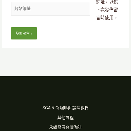
網址，以供
網
件
下次發佈留
站
地
言時使用。
網
址
址
*
SCA & Q 咖啡師證照課程
其他課程
永續發展台灣咖啡