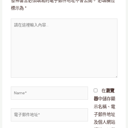
發佈留言必須填寫的電子郵件地址不會公開。
必填欄位
標示為
*
請
在
這
裡
輸
入
內
容...
Name*
在
瀏覽
中儲存顯
器
示名稱、電
電
子郵件地址
子
及個人網站
郵