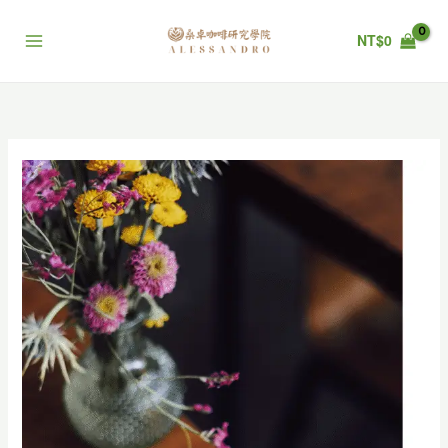
跳
至
NT$
0
主
要
內
容