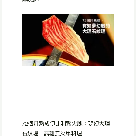
72個月熟成伊比利豬火腿：夢幻大理
石紋理｜高雄無菜單料理