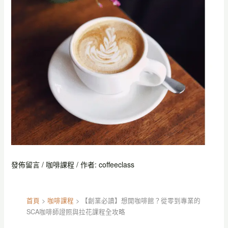
發佈留言
/
咖啡課程
/ 作者:
coffeeclass
首頁
>
咖啡課程
>
【創業必讀】想開咖啡館？從零到專業的
SCA咖啡師證照與拉花課程全攻略