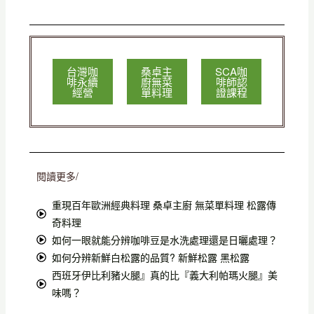
台灣咖
桑卓主
SCA咖
啡永續
廚無菜
啡師認
經營
單料理
證課程
閱讀更多/
重現百年歐洲經典料理 桑卓主廚 無菜單料理 松露傳
奇料理
如何一眼就能分辨咖啡豆是水洗處理還是日曬處理？
如何分辨新鮮白松露的品質? 新鮮松露 黑松露
西班牙伊比利豬火腿』真的比『義大利帕瑪火腿』美
味嗎？