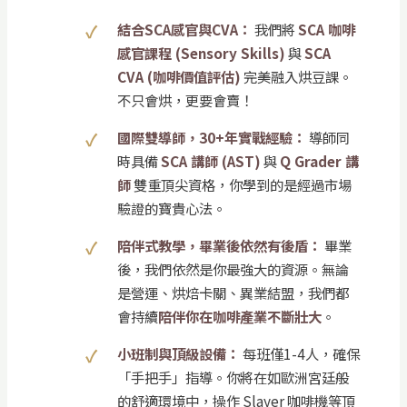
結合SCA感官與CVA：
我們將
SCA 咖啡
感官課程 (Sensory Skills)
與
SCA
CVA (咖啡價值評估)
完美融入烘豆課。
不只會烘，更要會賣！
國際雙導師，30+年實戰經驗：
導師同
時具備
SCA 講師 (AST)
與
Q Grader 講
師
雙重頂尖資格，你學到的是經過市場
驗證的寶貴心法。
陪伴式教學，畢業後依然有後盾：
畢業
後，我們依然是你最強大的資源。無論
是營運、烘焙卡關、異業結盟，我們都
會持續
陪伴你在咖啡產業不斷壯大
。
小班制與頂級設備：
每班僅1-4人，確保
「手把手」指導。你將在如歐洲宮廷般
的舒適環境中，操作 Slayer 咖啡機等頂