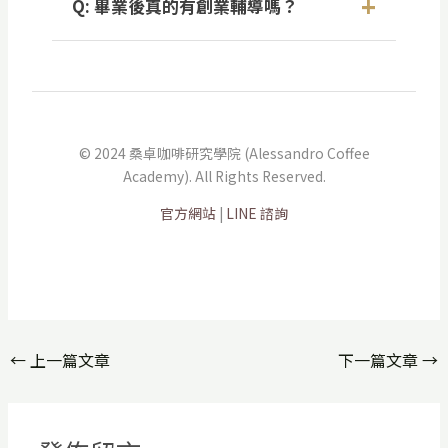
Q: 畢業後真的有創業輔導嗎？
照費與考試費用，以及課程所需的教材與咖
痛入門的最佳選擇。
啡豆，絕無任何隱藏費用。
這是我們的核心承諾。桑卓獨創的「陪伴式
教學」，代表我們的關係不因課程結束而中
止。畢業後，無論您遇到營運問題、烘焙卡
關、菜單設計或需要產業資源，我們都會持
© 2024 桑卓咖啡研究學院 (Alessandro Coffee
續作為您的後盾，陪伴您在咖啡產業壯大。
Academy). All Rights Reserved.
官方網站
|
LINE 諮詢
←
上一篇文章
下一篇文章
→