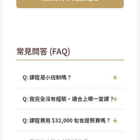
常見問答 (FAQ)
Q: 課程是小班制嗎？
是的，我們堅持高品質教學，每班僅收 1-4
Q: 我完全沒有經驗，適合上哪一堂課？
人，確保每位學員都能獲得導師手把手的指
導，並有充足的機台實作時間。
我們非常推薦您從「3小時烘豆課程入門體
Q: 課程費用 $32,000 包含證照費嗎？
驗」開始。這堂課能讓您快速建立烘焙概念
並親手操作，而且學費（NT$2,650）可以
是的，費用已包含所有官方註冊費、SCA證
100% 全額折抵SCA國際證照課程，是您無