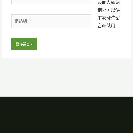
及個人網站
子
網址，以供
郵
下次發佈留
件
網
言時使用。
地
站
址
網
*
址