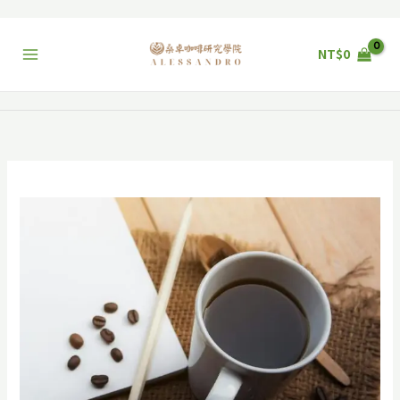
跳
至
主
NT$
0
要
內
容