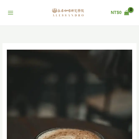
跳
至
NT$
0
主
要
內
容