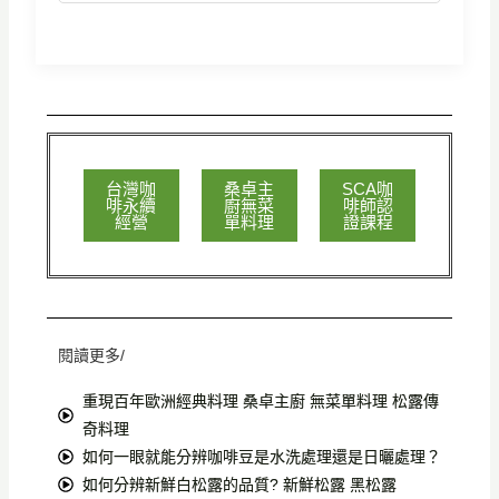
台灣咖
桑卓主
SCA咖
啡永續
廚無菜
啡師認
經營
單料理
證課程
閱讀更多/
重現百年歐洲經典料理 桑卓主廚 無菜單料理 松露傳
奇料理
如何一眼就能分辨咖啡豆是水洗處理還是日曬處理？
如何分辨新鮮白松露的品質? 新鮮松露 黑松露