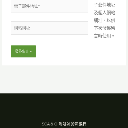
電
子郵件地址
子
及個人網站
郵
網址，以供
網
件
下次發佈留
站
地
言時使用。
網
址
址
*
SCA & Q 咖啡師證照課程