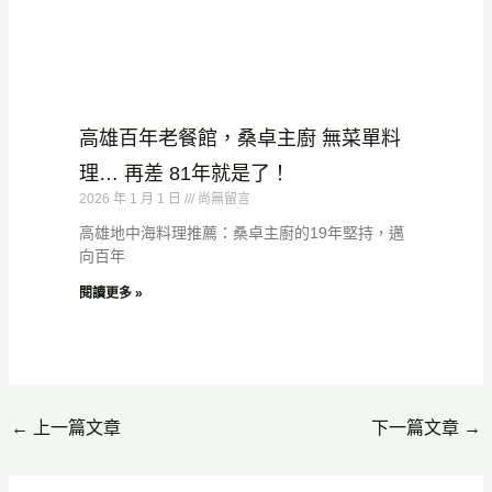
高雄百年老餐館，桑卓主廚 無菜單料
理… 再差 81年就是了！
2026 年 1 月 1 日
尚無留言
高雄地中海料理推薦：桑卓主廚的19年堅持，邁
向百年
閱讀更多 »
←
上一篇文章
下一篇文章
→