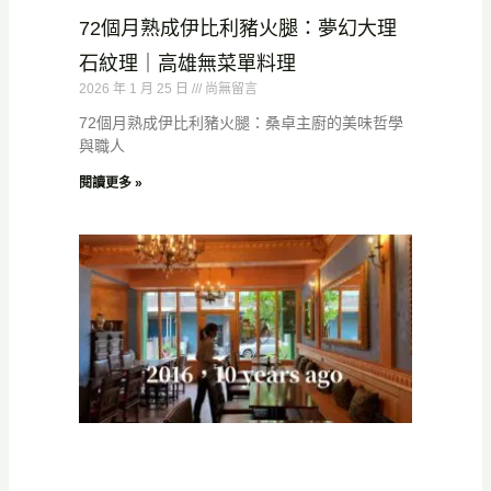
72個月熟成伊比利豬火腿：夢幻大理
石紋理｜高雄無菜單料理
2026 年 1 月 25 日
尚無留言
72個月熟成伊比利豬火腿：桑卓主廚的美味哲學
與職人
閱讀更多 »