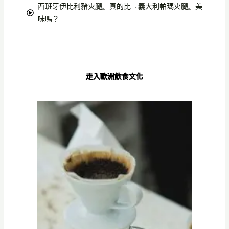
西班牙伊比利豬火腿』真的比『義大利帕瑪火腿』美
味嗎？
走入歐洲飲食文化