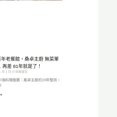
百年老餐館，桑卓主廚 無菜單
 再差 81年就是了！
1 月 1 日
尚無留言
中海料理推薦：桑卓主廚的19年堅持，
年
»