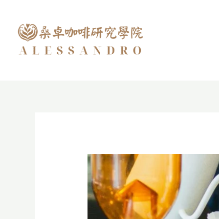
跳
至
主
要
內
容