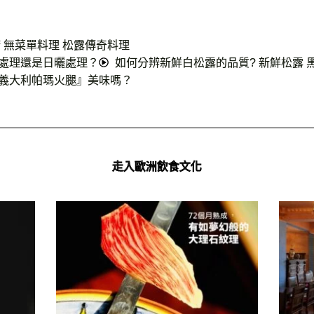
 無菜單料理 松露傳奇料理
處理還是日曬處理？
如何分辨新鮮白松露的品質? 新鮮松露 
義大利帕瑪火腿』美味嗎？
走入歐洲飲食文化