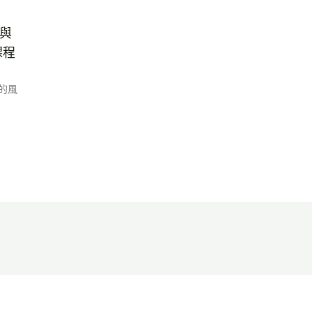
 與
課程
 的風