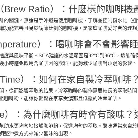
（Brew Ratio）：什麼樣的咖
的關鍵。無論是手沖還是使用咖啡機，了解並控制粉水比（通常建議
購功能完善且易於調節比例的咖啡機，是家庭咖啡愛好者的理想
 Temperature）：喝咖啡會不會
度與風味平衡。SCA建議的水溫範圍是92°C到96°C，這能
幾小時避免飲用含咖啡因的飲料，能夠減少咖啡對睡眠的影響。
ew Time）：如何在家自製冷萃咖啡
間，從而影響萃取的結果。冷萃咖啡的製作需要較長的萃取時間，
粗咖啡粉，能讓你輕鬆在家享受濃郁且低酸的冷萃咖啡。
ulence）：為什麼咖啡有時會有酸味
幫助水更均勻地接觸咖啡粉，促進均勻的萃取。酸味通常來自於
調整沖煮方式來減少酸味的出現。