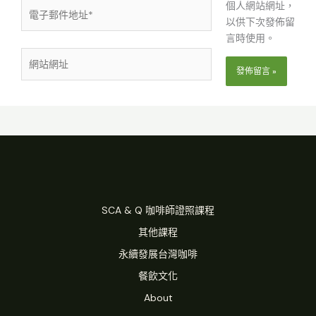
電
個人網站網址，
子
以供下次發佈留
郵
言時使用。
件
網
地
站
址
網
*
址
SCA & Q 咖啡師證照課程
其他課程
永續發展台灣咖啡
餐飲文化
About