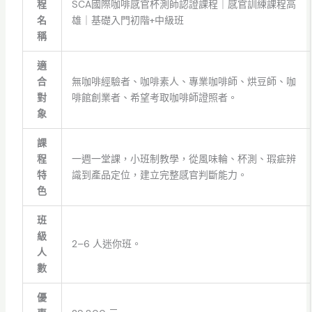
程
SCA國際咖啡感官杯測師認證課程｜感官訓練課程高
名
雄｜基礎入門初階+中級班
稱
適
合
無咖啡經驗者、咖啡素人、專業咖啡師、烘豆師、咖
對
啡館創業者、希望考取咖啡師證照者。
象
課
程
一週一堂課，小班制教學，從風味輪、杯測、瑕疵辨
特
識到產品定位，建立完整感官判斷能力。
色
班
級
2–6 人迷你班。
人
數
優