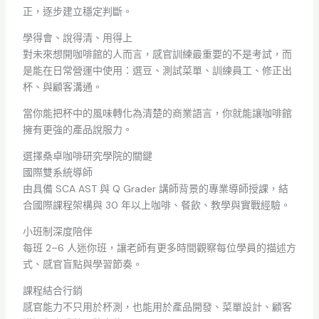
正，逐步建立穩定判斷。
學得會、說得清、用得上
對未來想開咖啡館的人而言，感官訓練最重要的不是考試，而
是能在日常營運中使用：選豆、測試菜單、訓練員工、修正出
杯、與顧客溝通。
當你能把杯中的風味轉化為清楚的商業語言，你就能讓咖啡館
擁有更強的產品說服力。
選擇桑卓咖啡研究學院的關鍵
國際雙系統導師
由具備 SCA AST 與 Q Grader 講師背景的專業導師授課，結
合國際課程架構與 30 年以上咖啡、餐飲、教學與實戰經驗。
小班制深度陪伴
每班 2–6 人迷你班，讓老師有更多時間觀察每位學員的描述方
式、感官盲點與學習節奏。
課程結合行銷
感官能力不只用於杯測，也能用於產品開發、菜單設計、顧客