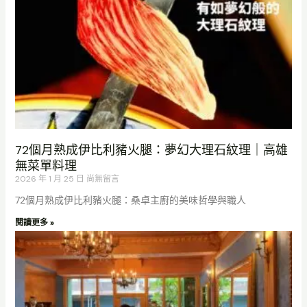
72個月熟成伊比利豬火腿：夢幻大理石紋理｜高雄
無菜單料理
2026 年 1 月 25 日
尚無留言
72個月熟成伊比利豬火腿：桑卓主廚的美味哲學與職人
閱讀更多 »