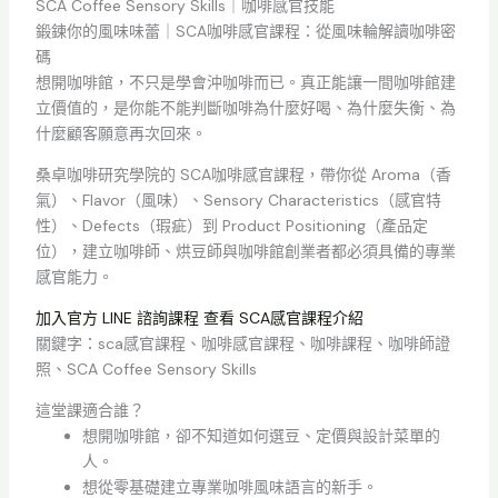
SCA Coffee Sensory Skills｜咖啡感官技能
鍛鍊你的風味味蕾｜SCA咖啡感官課程：從風味輪解讀咖啡密
碼
想開咖啡館，不只是學會沖咖啡而已。真正能讓一間咖啡館建
立價值的，是你能不能判斷咖啡為什麼好喝、為什麼失衡、為
什麼顧客願意再次回來。
桑卓咖啡研究學院的 SCA咖啡感官課程，帶你從 Aroma（香
氣）、Flavor（風味）、Sensory Characteristics（感官特
性）、Defects（瑕疵）到 Product Positioning（產品定
位），建立咖啡師、烘豆師與咖啡館創業者都必須具備的專業
感官能力。
加入官方 LINE 諮詢課程
查看 SCA感官課程介紹
關鍵字：sca感官課程、咖啡感官課程、咖啡課程、咖啡師證
照、SCA Coffee Sensory Skills
這堂課適合誰？
想開咖啡館，卻不知道如何選豆、定價與設計菜單的
人。
想從零基礎建立專業咖啡風味語言的新手。