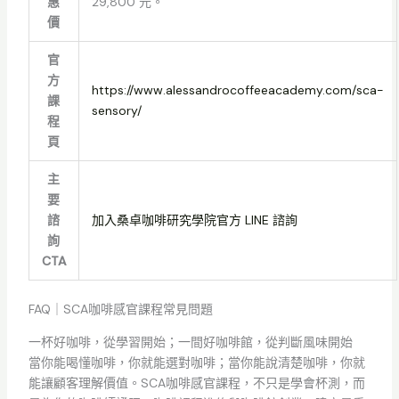
惠
29,800 元。
價
官
方
https://www.alessandrocoffeeacademy.com/sca-
課
sensory/
程
頁
主
要
諮
加入桑卓咖啡研究學院官方 LINE 諮詢
詢
CTA
FAQ｜SCA咖啡感官課程常見問題
一杯好咖啡，從學習開始；一間好咖啡館，從判斷風味開始
當你能喝懂咖啡，你就能選對咖啡；當你能說清楚咖啡，你就
能讓顧客理解價值。SCA咖啡感官課程，不只是學會杯測，而