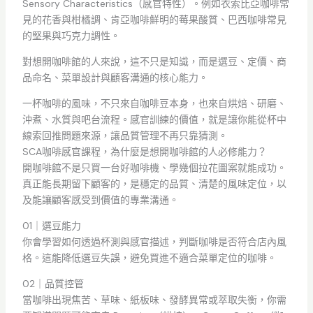
Sensory Characteristics（感官特性）。例如衣索比亞咖啡常
見的花香與柑橘調、肯亞咖啡鮮明的莓果酸質、巴西咖啡常見
的堅果與巧克力調性。
對想開咖啡館的人來說，這不只是知識，而是選豆、定價、商
品命名、菜單設計與顧客溝通的核心能力。
一杯咖啡的風味，不只來自咖啡豆本身，也來自烘焙、研磨、
沖煮、水質與吧台流程。感官訓練的價值，就是讓你能從杯中
線索回推問題來源，讓品質管理不再只靠猜測。
SCA咖啡感官課程，為什麼是想開咖啡館的人必修能力？
開咖啡館不是只買一台好咖啡機、學幾個拉花圖案就能成功。
真正能長期留下顧客的，是穩定的品質、清楚的風味定位，以
及能讓顧客感受到價值的專業溝通。
01｜選豆能力
你會學習如何透過杯測與感官描述，判斷咖啡是否符合店內風
格。這能降低選豆失誤，避免買進不適合菜單定位的咖啡。
02｜品質控管
當咖啡出現焦苦、草味、紙板味、發酵異常或萃取失衡，你需