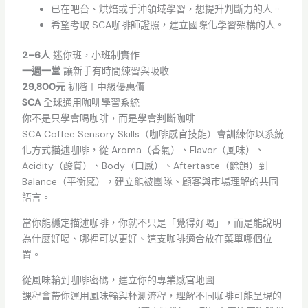
已在吧台、烘焙或手沖領域學習，想提升判斷力的人。
希望考取 SCA咖啡師證照，建立國際化學習架構的人。
2–6人
迷你班，小班制實作
一週一堂
讓新手有時間練習與吸收
29,800元
初階＋中級優惠價
SCA
全球通用咖啡學習系統
你不是只學會喝咖啡，而是學會判斷咖啡
SCA Coffee Sensory Skills（咖啡感官技能）會訓練你以系統
化方式描述咖啡，從 Aroma（香氣）、Flavor（風味）、
Acidity（酸質）、Body（口感）、Aftertaste（餘韻）到
Balance（平衡感），建立能被團隊、顧客與市場理解的共同
語言。
當你能穩定描述咖啡，你就不只是「覺得好喝」，而是能說明
為什麼好喝、哪裡可以更好、這支咖啡適合放在菜單哪個位
置。
從風味輪到咖啡密碼，建立你的專業感官地圖
課程會帶你運用風味輪與杯測流程，理解不同咖啡可能呈現的