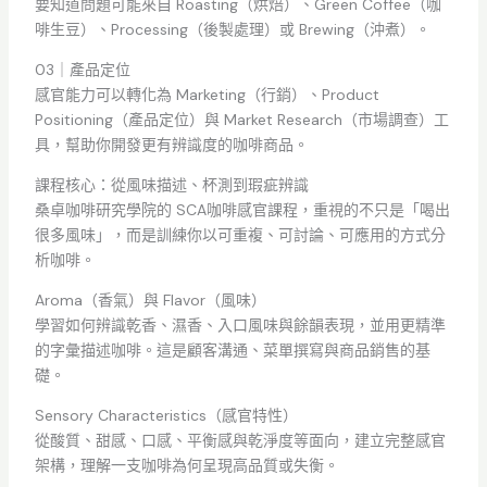
要知道問題可能來自 Roasting（烘焙）、Green Coffee（咖
啡生豆）、Processing（後製處理）或 Brewing（沖煮）。
03｜產品定位
感官能力可以轉化為 Marketing（行銷）、Product
Positioning（產品定位）與 Market Research（市場調查）工
具，幫助你開發更有辨識度的咖啡商品。
課程核心：從風味描述、杯測到瑕疵辨識
桑卓咖啡研究學院的 SCA咖啡感官課程，重視的不只是「喝出
很多風味」，而是訓練你以可重複、可討論、可應用的方式分
析咖啡。
Aroma（香氣）與 Flavor（風味）
學習如何辨識乾香、濕香、入口風味與餘韻表現，並用更精準
的字彙描述咖啡。這是顧客溝通、菜單撰寫與商品銷售的基
礎。
Sensory Characteristics（感官特性）
從酸質、甜感、口感、平衡感與乾淨度等面向，建立完整感官
架構，理解一支咖啡為何呈現高品質或失衡。