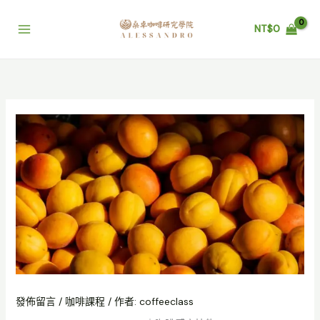
跳
至
NT$
0
主
要
內
容
發佈留言
/
咖啡課程
/ 作者:
coffeeclass