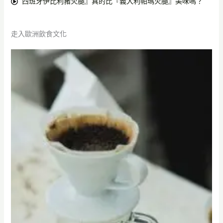
西班牙伊比利豬火腿』真的比『義大利帕瑪火腿』美味嗎？
走入歐洲飲食文化