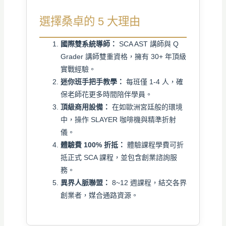
選擇桑卓的 5 大理由
國際雙系統導師：
SCA AST 講師與 Q
Grader 講師雙重資格，擁有 30+ 年頂級
實戰經驗。
迷你班手把手教學：
每班僅 1-4 人，確
保老師花更多時間陪伴學員。
頂級商用設備：
在如歐洲宮廷般的環境
中，操作 SLAYER 咖啡機與精準折射
儀。
體驗費 100% 折抵：
體驗課程學費可折
抵正式 SCA 課程，並包含創業諮詢服
務。
異界人脈聯盟：
8~12 週課程，結交各界
創業者，媒合通路資源。