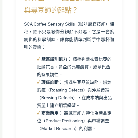
與尋豆師的起點？
SCA Coffee Sensory Skills（咖啡感官技能）課
程，絕不只是教你分辨好不好喝。它是一套系
統化的科學訓練，讓你能精準判斷手中那杯咖
啡的靈魂：
產區識別能力：
精準判斷衣索比亞的
細緻花香、肯亞的亮麗酸質，或是巴西
的堅果調性。
瑕疵診斷：
辨識生豆品質缺陷、烘焙
瑕疵（Roasting Defects）與沖煮錯誤
（Brewing Defects），在成本端與出品
質量上建立銅牆鐵壁。
商業應用：
將感官能力轉化為產品定
位（Product Positioning）與市場調查
（Market Research）的利器。