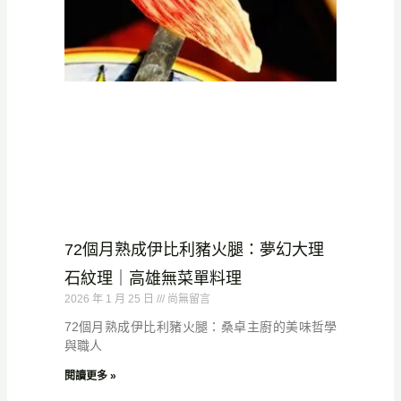
72個月熟成伊比利豬火腿：夢幻大理
石紋理｜高雄無菜單料理
2026 年 1 月 25 日
尚無留言
72個月熟成伊比利豬火腿：桑卓主廚的美味哲學
與職人
閱讀更多 »