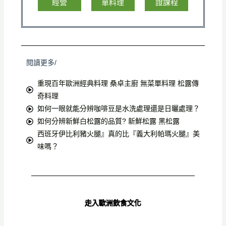
經營
單料理
證課程
閱讀更多/
重現百年歐洲經典料理 桑卓主廚 無菜單料理 松露傳
奇料理
如何一眼就能分辨咖啡豆是水洗處理還是日曬處理？
如何分辨新鮮白松露的品質? 新鮮松露 黑松露
西班牙伊比利豬火腿』真的比『義大利帕瑪火腿』美
味嗎？
走入歐洲飲食文化