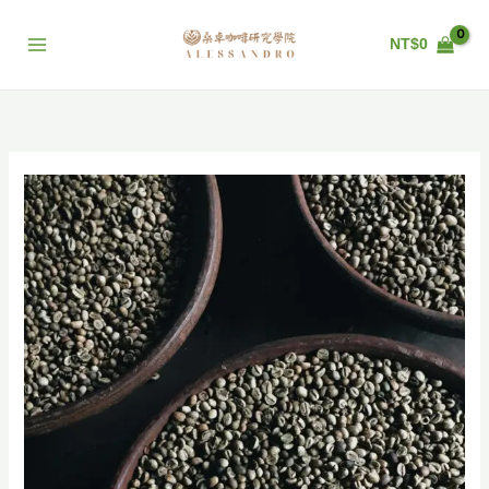
跳
至
NT$
0
主
要
內
容