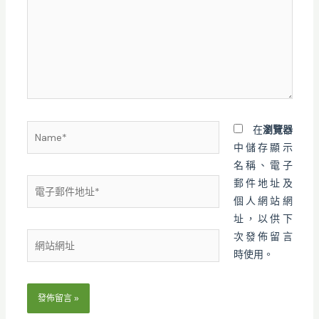
裡
輸
入
內
容...
Name*
在
瀏覽器
中儲存顯示
名稱、電子
電
郵件地址及
子
個人網站網
郵
址，以供下
件
次發佈留言
網
地
時使用。
站
址
網
*
址