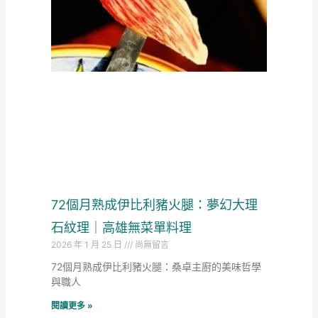
72個月熟成伊比利豬火腿：夢幻大理
石紋理｜高雄無菜單料理
2026 年 1 月 25 日
尚無留言
72個月熟成伊比利豬火腿：桑卓主廚的美味哲學
與職人
閱讀更多 »