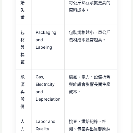
焙
每公斤熟豆承擔更高的
失
原料成本。
重
包
Packaging
包裝規格越小，單公斤
材
and
包材成本通常越高。
與
Labeling
標
籤
能
Gas,
燃氣、電力、設備折舊
源
Electricity
與維護會影響長期生產
與
and
成本。
設
Depreciation
備
人
Labor and
挑豆、烘焙紀錄、杯
力
Quality
測、包裝與出貨都應納