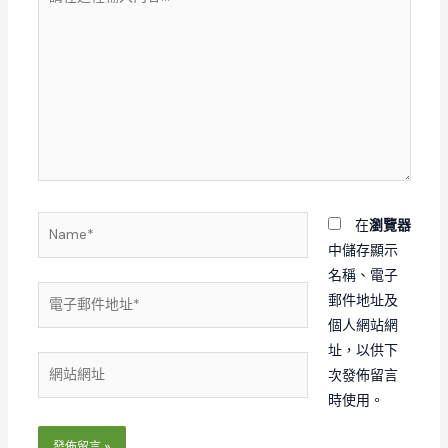
在
這
裡
輸
入
內
容...
Name*
在
瀏覽器
中儲存顯示
名稱、電子
電
郵件地址及
子
個人網站網
郵
址，以供下
網
件
次發佈留言
站
地
時使用。
網
址
址
*