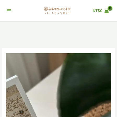
跳
至
NT$
0
主
要
內
容