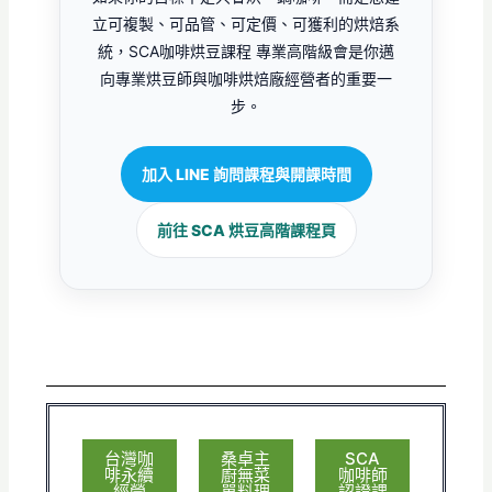
立可複製、可品管、可定價、可獲利的烘焙系
統，SCA咖啡烘豆課程 專業高階級會是你邁
向專業烘豆師與咖啡烘焙廠經營者的重要一
步。
加入 LINE 詢問課程與開課時間
前往 SCA 烘豆高階課程頁
台灣咖
桑卓主
SCA
啡永續
廚無菜
咖啡師
經營
單料理
認證課