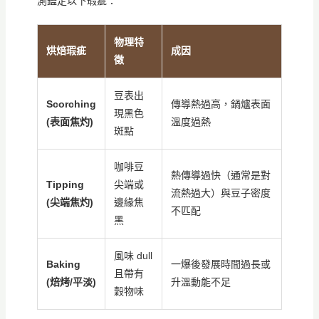
測鑑定以下瑕疵：
物理特
烘焙瑕疵
成因
徵
豆表出
Scorching
傳導熱過高，鍋爐表面
現黑色
(表面焦灼)
溫度過熱
斑點
咖啡豆
熱傳導過快（通常是對
Tipping
尖端或
流熱過大）與豆子密度
(尖端焦灼)
邊緣焦
不匹配
黑
風味 dull
Baking
一爆後發展時間過長或
且帶有
(焙烤/平淡)
升溫動能不足
穀物味