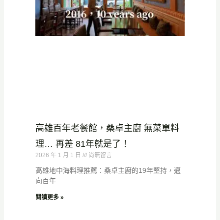
高雄百年老餐館，桑卓主廚 無菜單料
理… 再差 81年就是了！
2026 年 1 月 1 日
尚無留言
高雄地中海料理推薦：桑卓主廚的19年堅持，邁
向百年
閱讀更多 »