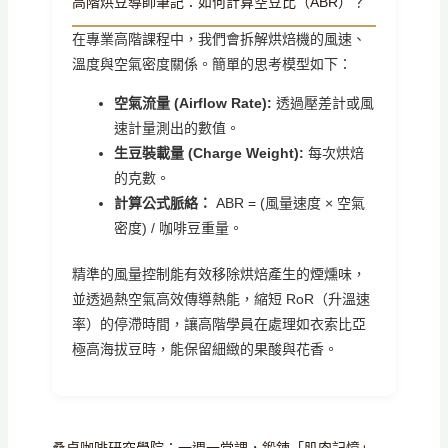
高階烘豆導師筆記：如何計算空豆比（ABR）？
在專業高階課程中，我們會拆解烘焙機的風速、
溫度與空氣密度關係。簡單的思考模型如下：
空氣流量 (Airflow Rate):
透過壓差計或風
速計量測出的數值。
生豆裝載量 (Charge Weight):
每次烘焙
的克數。
計算公式脈絡：
ABR = (風量速度 × 空氣
密度) / 咖啡豆重量。
精準的風量控制能有效移除烘焙產生的煙燻味，
並透過熱空氣高效傳導熱能，縮短 RoR（升溫速
率）的停滯時間，讓高階學員在處理如衣索比亞
極高海拔豆時，能保留細緻的果酸與花香。