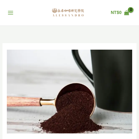
跳
至
NT$
0
主
要
內
容