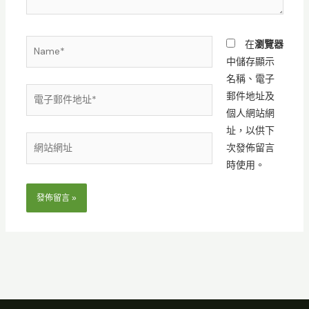
Name*
在
瀏覽器
中儲存顯示
名稱、電子
電
郵件地址及
子
個人網站網
郵
址，以供下
網
件
次發佈留言
站
地
時使用。
網
址
址
*