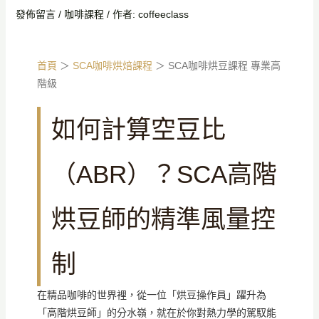
發佈留言
/
咖啡課程
/ 作者:
coffeeclass
首頁
＞
SCA咖啡烘焙課程
＞ SCA咖啡烘豆課程 專業高
階級
如何計算空豆比
（ABR）？SCA高階
烘豆師的精準風量控
制
在精品咖啡的世界裡，從一位「烘豆操作員」躍升為
「高階烘豆師」的分水嶺，就在於你對熱力學的駕馭能