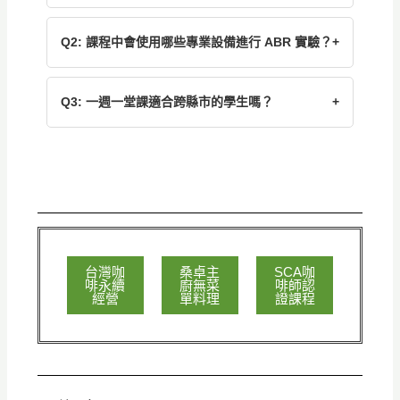
Q2: 課程中會使用哪些專業設備進行 ABR 實驗？
+
Q3: 一週一堂課適合跨縣市的學生嗎？
+
台灣咖
桑卓主
SCA咖
啡永續
廚無菜
啡師認
經營
單料理
證課程