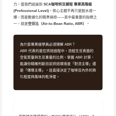
力。當我們談論到
SCA咖啡烘豆課程 專業高階級
(Professional Level)
，核心主題不再只是脫水或一
爆，而是數據化的精準操控——其中最重要的指標之
一，就是
空豆比（Air-to-Bean Ratio, ABR）
。
為什麼專業級學員必須理解 ABR？
ABR 代表的是在烘焙過程中，流經生豆表面的
空氣質量與生豆重量的比例。掌握 ABR 計算，
能讓你精確判斷目前烘焙環境是「對流主導」還
是「傳導主導」。這直接決定了咖啡豆內外的熟
化程度與風味的乾淨度。