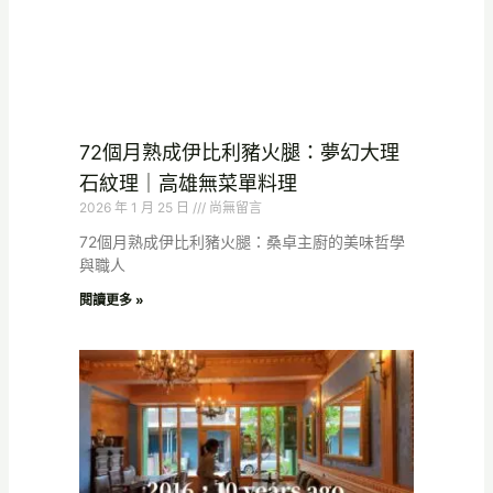
72個月熟成伊比利豬火腿：夢幻大理
石紋理｜高雄無菜單料理
2026 年 1 月 25 日
尚無留言
72個月熟成伊比利豬火腿：桑卓主廚的美味哲學
與職人
閱讀更多 »