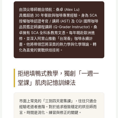
由頂尖導師親自領航：桑卓 (Alex Lu)
具備超過 30 年餐飲與咖啡專業經驗。身為 SCA
授權咖啡認證考官 / 講師 (AST) 及 CQI 國際咖啡
品質鑑定師課程講師 (Q-Grader Instructor)，桑
卓擁有 SCA 全科系教育文憑。每年親赴歐洲進
修，並深入阿里山推動「台灣香」咖啡永續計
畫。他將帶領您將深奧的熱力學與化學理論，轉
化為直覺的實戰烘焙技術。
拒絕填鴨式教學，獨創「一週一
堂課」肌肉記憶訓練法
市面上常見的「三到四天密集課」，往往只適合
經驗老道者進階。對於追求極致穩定的烘豆師而
言，時間是消化、練習與修正的關鍵。