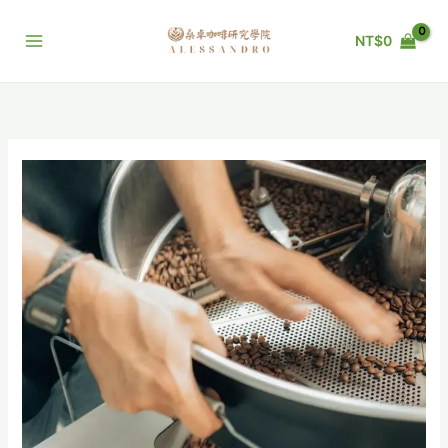
跳
至
NT$
0
主
要
內
容