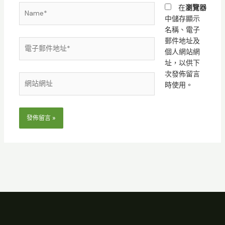
Name*
在
瀏覽器
中儲存顯示
名稱、電子
郵件地址及
電
個人網站網
子
址，以供下
郵
次發佈留言
件
網
時使用。
地
站
址
網
*
址