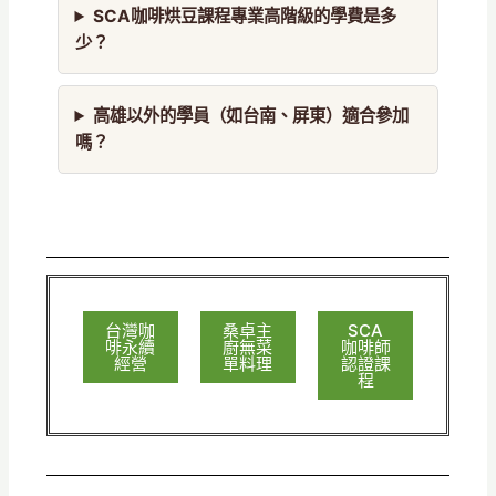
SCA咖啡烘豆課程專業高階級的學費是多
少？
高雄以外的學員（如台南、屏東）適合參加
嗎？
台灣咖
桑卓主
SCA
啡永續
廚無菜
咖啡師
經營
單料理
認證課
程