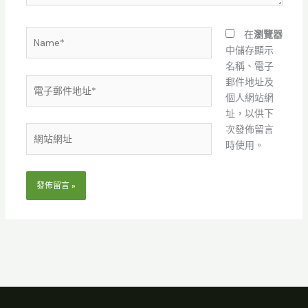
Name*
在
瀏覽器
中儲存顯示
名稱、電子
電
郵件地址及
子
個人網站網
郵
址，以供下
件
次發佈留言
網
地
時使用。
站
址
網
*
址