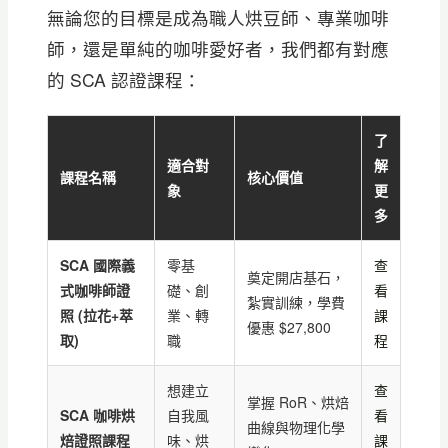
無論您的目標是成為職人烘豆師、專業咖啡
師，還是單純的咖啡愛好者，我們都有對應
的 SCA 認證課程：
了
適合對
解
課程名稱
核心價值
象
更
多
SCA 國際義
零基
查
奠定開店基石，
式咖啡師證
礎、創
看
紮實訓練，學費
照 (拉花+萃
業、轉
課
優惠 $27,800
取)
職
程
想建立
查
掌握 RoR、烘焙
SCA 咖啡烘
自我風
看
曲線與物理化學
焙證照課程
味、烘
課