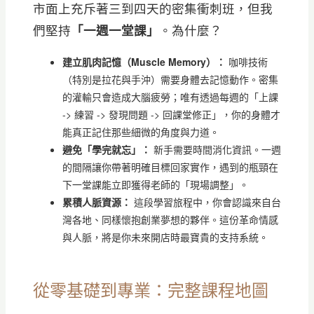
市面上充斥著三到四天的密集衝刺班，但我
們堅持
「一週一堂課」
。為什麼？
建立肌肉記憶（Muscle Memory）：
咖啡技術
（特別是拉花與手沖）需要身體去記憶動作。密集
的灌輸只會造成大腦疲勞；唯有透過每週的「上課
-> 練習 -> 發現問題 -> 回課堂修正」，你的身體才
能真正記住那些細微的角度與力道。
避免「學完就忘」：
新手需要時間消化資訊。一週
的間隔讓你帶著明確目標回家實作，遇到的瓶頸在
下一堂課能立即獲得老師的「現場調整」。
累積人脈資源：
這段學習旅程中，你會認識來自台
灣各地、同樣懷抱創業夢想的夥伴。這份革命情感
與人脈，將是你未來開店時最寶貴的支持系統。
從零基礎到專業：完整課程地圖