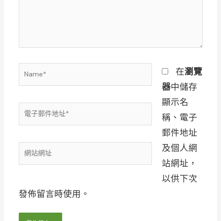
輸
入
內
容...
Name*
在
瀏覽
器
中儲存
顯示名
電
稱、電子
子
郵件地址
郵
及個人網
網
件
站網址，
站
地
以供下次
網
址
發佈留言時使用。
址
*