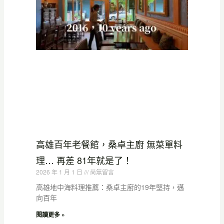
高雄百年老餐館，桑卓主廚 無菜單料
理… 再差 81年就是了！
2026 年 1 月 1 日
尚無留言
高雄地中海料理推薦：桑卓主廚的19年堅持，邁
向百年
閱讀更多 »