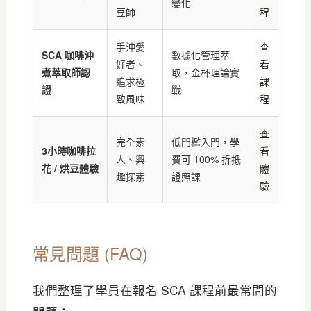
變化
豆師
程
手沖愛
查
SCA 咖啡沖
數據化管理萃
好者、
看
煮萃取師認
取，金杯理論實
追求極
課
證
戰
致風味
程
查
完全素
低門檻入門，學
3小時咖啡拉
看
人、興
費可 100% 折抵
花 / 烘豆體驗
體
趣探索
證照課
驗
常見問題 (FAQ)
我們整理了學員在報名 SCA 課程前最常問的