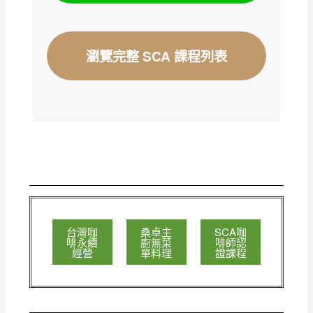
瀏覽完整 SCA 課程列表
台灣咖
桑卓主
SCA咖
啡永續
廚無菜
啡師認
經營
單料理
證課程