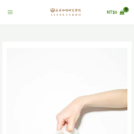
跳
至
NT$
0
主
要
內
容