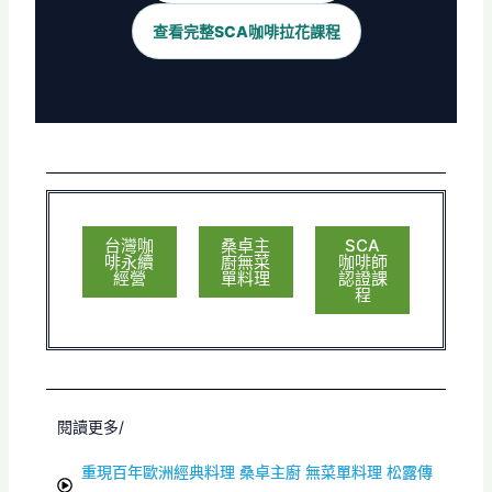
查看完整SCA咖啡拉花課程
台灣咖
桑卓主
SCA
啡永續
廚無菜
咖啡師
經營
單料理
認證課
程
閱讀更多/
重現百年歐洲經典料理 桑卓主廚 無菜單料理 松露傳