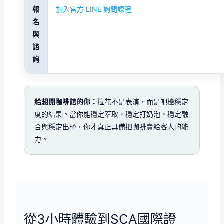
報
加入官方 LINE 詢問課程
名
與
諮
詢
給想開咖啡館的你：
拉花不是表演，而是吧檯穩定
度的結果。當你能穩定萃取、穩定打奶泡、穩定融
合與穩定出杯，你才真正具備把咖啡賣給客人的能
力。
從3小時體驗到SCA國際證