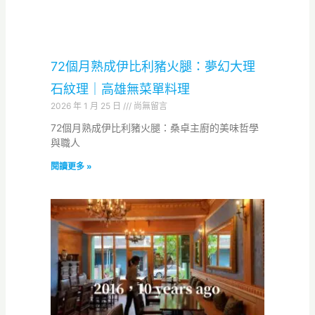
72個月熟成伊比利豬火腿：夢幻大理
石紋理｜高雄無菜單料理
2026 年 1 月 25 日
尚無留言
72個月熟成伊比利豬火腿：桑卓主廚的美味哲學
與職人
閱讀更多 »