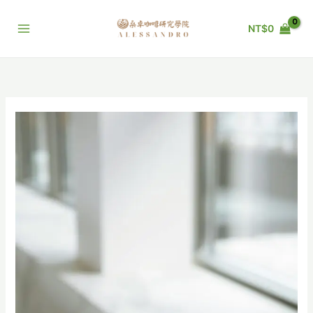
跳
至
NT$
0
主
要
內
容