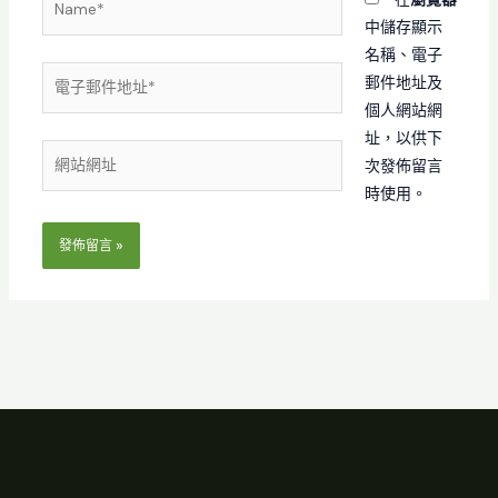
中儲存顯示
名稱、電子
電
郵件地址及
子
個人網站網
郵
址，以供下
網
件
次發佈留言
站
地
時使用。
網
址
址
*