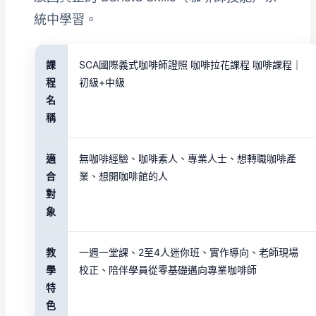
統中學習。
課
SCA國際義式咖啡師證照 咖啡拉花課程 咖啡課程｜
程
初級+中級
名
稱
適
無咖啡經驗、咖啡素人、專業人士、想轉職咖啡產
合
業、想開咖啡館的人
對
象
教
一週一堂課、2至4人迷你班、實作導向、老師現場
學
校正、陪伴學員從零基礎邁向專業咖啡師
特
色