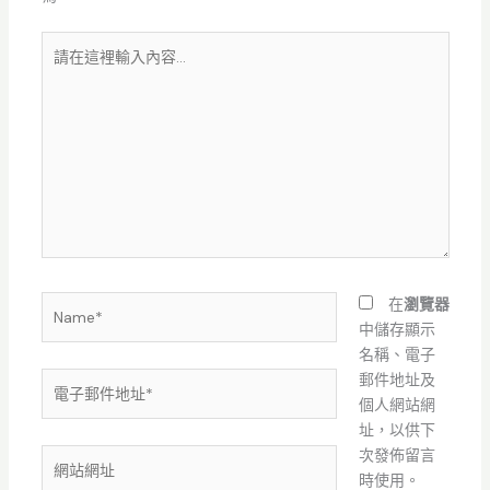
請
在
這
裡
輸
入
內
容...
Name*
在
瀏覽器
中儲存顯示
名稱、電子
電
郵件地址及
子
個人網站網
郵
址，以供下
件
次發佈留言
網
地
時使用。
站