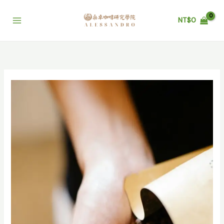
跳
至
NT$
0
主
要
內
容