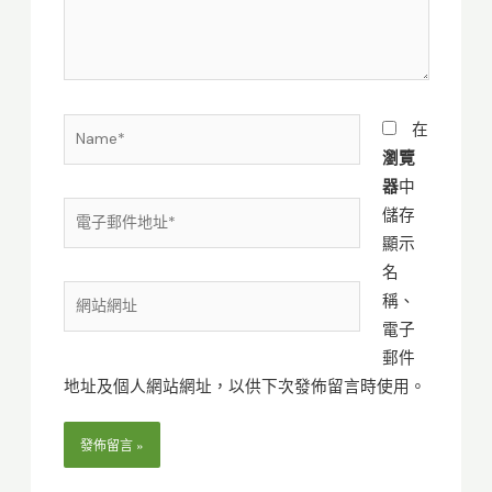
入
內
容...
Name*
在
瀏覽
器
中
電
儲存
子
顯示
郵
名
網
件
稱、
站
地
電子
網
址
郵件
址
*
地址及個人網站網址，以供下次發佈留言時使用。