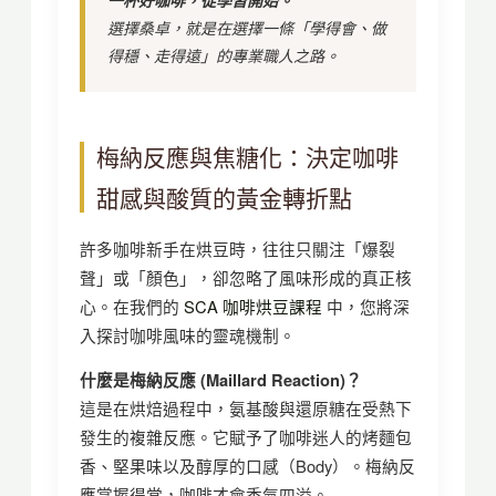
選擇桑卓，就是在選擇一條「學得會、做
得穩、走得遠」的專業職人之路。
梅納反應與焦糖化：決定咖啡
甜感與酸質的黃金轉折點
許多咖啡新手在烘豆時，往往只關注「爆裂
聲」或「顏色」，卻忽略了風味形成的真正核
心。在我們的
SCA 咖啡烘豆課程
中，您將深
入探討咖啡風味的靈魂機制。
什麼是梅納反應 (Maillard Reaction)？
這是在烘焙過程中，氨基酸與還原糖在受熱下
發生的複雜反應。它賦予了咖啡迷人的烤麵包
香、堅果味以及醇厚的口感（Body）。梅納反
應掌握得當，咖啡才會香氣四溢。