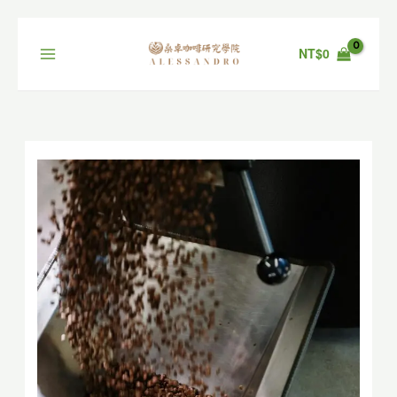
跳
至
NT$
0
主
要
內
容