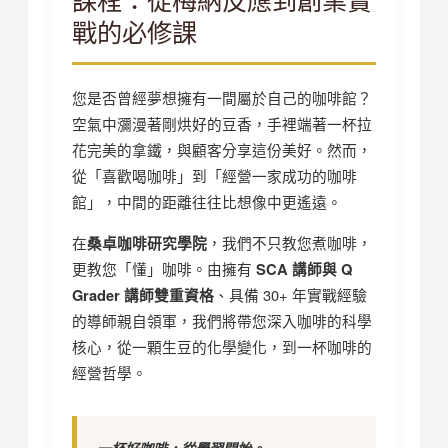
戰的必修課
您是否曾經夢想擁有一間屬於自己的咖啡館？
空氣中瀰漫著剛烘好的豆香，手裡端著一杯拉
花完美的拿鐵，與顧客分享這份美好。然而，
從「喜歡喝咖啡」到「經營一家成功的咖啡
館」，中間的距離往往比想像中更遙遠。
在
桑卓咖啡研究學院
，我們不只教您煮咖啡，
更教您「懂」咖啡。由擁有
SCA 講師與 Q
Grader 講師雙重資格
、具備 30+ 年實戰經驗
的導師親自領軍，我們將帶您深入咖啡的科學
核心，從一顆生豆的化學變化，到一杯咖啡的
經營哲學。
一杯好咖啡，從學習開始。