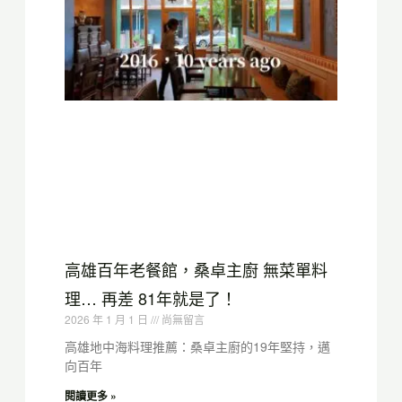
高雄百年老餐館，桑卓主廚 無菜單料
理… 再差 81年就是了！
2026 年 1 月 1 日
尚無留言
高雄地中海料理推薦：桑卓主廚的19年堅持，邁
向百年
閱讀更多 »