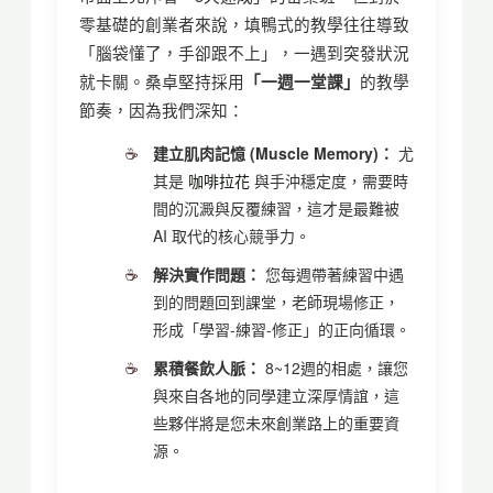
零基礎的創業者來說，填鴨式的教學往往導致
「腦袋懂了，手卻跟不上」，一遇到突發狀況
就卡關。桑卓堅持採用
「一週一堂課」
的教學
節奏，因為我們深知：
建立肌肉記憶 (Muscle Memory)：
尤
其是
咖啡拉花
與手沖穩定度，需要時
間的沉澱與反覆練習，這才是最難被
AI 取代的核心競爭力。
解決實作問題：
您每週帶著練習中遇
到的問題回到課堂，老師現場修正，
形成「學習-練習-修正」的正向循環。
累積餐飲人脈：
8~12週的相處，讓您
與來自各地的同學建立深厚情誼，這
些夥伴將是您未來創業路上的重要資
源。