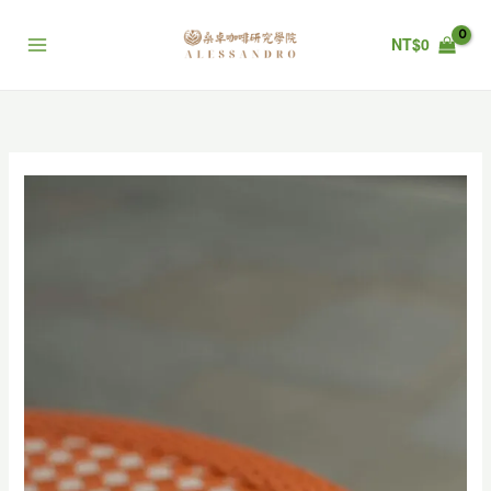
跳
至
NT$
0
主
要
內
容