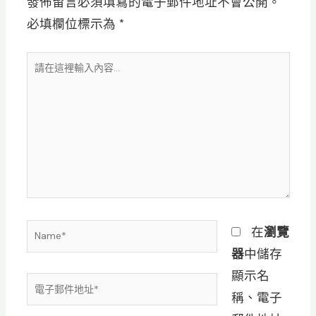
發佈留言必須填寫的電子郵件地址不會公開。
必填欄位標示為
*
請
在
這
裡
輸
入
內
容...
Name*
在
瀏覽
器
中儲存
顯示名
電
稱、電子
子