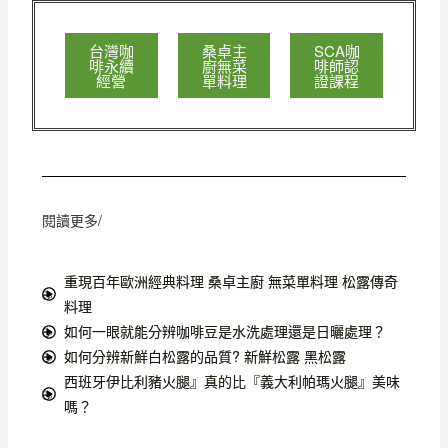
台灣咖
桑卓主
SCA咖
啡永續
廚無菜
啡師認
經營
單料理
證課程
閱讀更多/
重現百年歐洲經典料理 桑卓主廚 無菜單料理 松露傳奇
料理
如何一眼就能分辨咖啡豆是水洗處理還是日曬處理？
如何分辨新鮮白松露的品質? 新鮮松露 黑松露
西班牙伊比利豬火腿』真的比『義大利帕瑪火腿』美味
嗎？