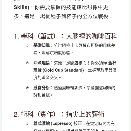
Skills)
，你需要掌握的技能遠比想像中更
多。這是一場從種子到杯子的全方位戰役：
1. 學科（筆試）：大腦裡的咖啡百科
基礎知識：
分辨阿拉比卡與羅布斯塔的風味差
異，理解烘焙度影響。
沖煮理論：
這幾乎是開店核心！你必須懂
金杯
理論 (Gold Cup Standard)
，掌握萃取率與濃
度的黃金交叉。
感官分析：
透過風味輪訓練，學會描述咖啡的
酸甜苦鹹。
2. 術科（實作）：指尖上的藝術
義式濃縮 (Espresso) 校正：
在規定時間內完
成磨豆機校正，萃取出風味完美的 Espresso。