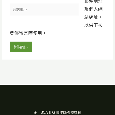
郵件地址
郵
網
及個人網
件
站
站網址，
地
網
以供下次
址
址
發佈留言時使用。
*
SCA & Q 咖啡師證照課程