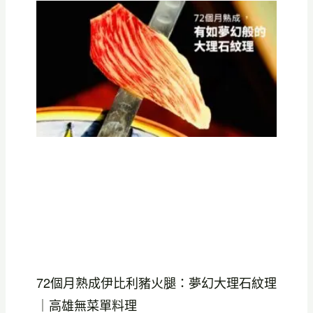
72個月熟成伊比利豬火腿：夢幻大理石紋理
｜高雄無菜單料理