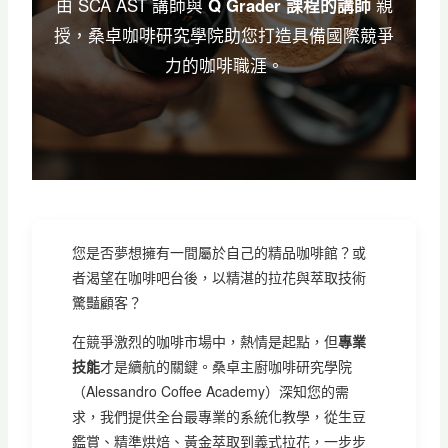
由 SCA AST 講師與
Q Grader 課程的講師
親
授，桑卓咖啡研究學院助您打造具備國際競爭
力的咖啡職涯。
您是否夢想擁有一間屬於自己的精品咖啡館？或
者渴望在咖啡吧台後，以精湛的拉花與萃取技術
驚豔顧客？
在競爭激烈的咖啡市場中，熱情是起點，但
專業
技能
才是續航的關鍵。桑卓主廚咖啡研究學院
（Alessandro Coffee Academy）深知您的需
求，我們提供全台最專業的系統化教學，從生豆
鑑賞、精準烘焙、黃金萃取到義式拉花，一步步