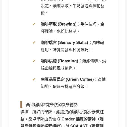
設定、濃縮萃取、牛奶發泡與拉花藝
術。
咖啡萃取 (Brewing)：
手沖技巧、金
杯理論、水粉比控制。
咖啡感官 (Sensory Skills)：
風味輪
應用、味覺開發與杯測技巧。
咖啡烘焙 (Roasting)：
熱能傳導、烘
焙曲線與風味創造。
生豆品質鑑定 (Green Coffee)：
產地
知識、瑕疵豆挑選與分級。
桑卓咖啡研究學院的教學優勢
選擇一所好的學院，能讓您的咖啡之路少走冤枉
路。桑卓學院由具備
Q Grader 課程的講師（咖
啡品質鑑定師課程講師）
與
SCA AST（授權訓