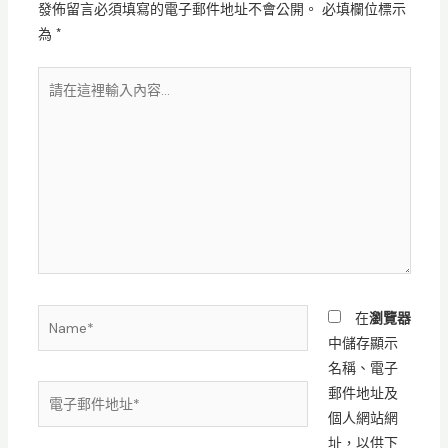
發佈留言必須填寫的電子郵件地址不會公開。
必填欄位標示
為
*
請
在
這
裡
輸
入
內
容...
Name*
在
瀏覽器
中儲存顯示
名稱、電子
電
郵件地址及
子
個人網站網
郵
址，以供下