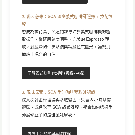
2. 職人必修：SCA 國際義式咖啡師證照 + 拉花課
程
想成為拉花高手？這門課專注於義式咖啡機的極
致操作。從研磨刻度調整、完美的 Espresso 萃
取，到絲滑的牛奶奶泡與精緻拉花圖形，讓您具
備站上吧台的自信。
了解義式咖啡師課程 (初級+中級)
3. 風味探索：SCA 手沖咖啡萃取師認證
深入探討金杯理論與萃取變因。只需 3 小時基礎
體驗，或進階至 SCA 認證課程，學會如何透過手
沖展現豆子的最佳風味層次。
查看手沖咖啡與萃取課程