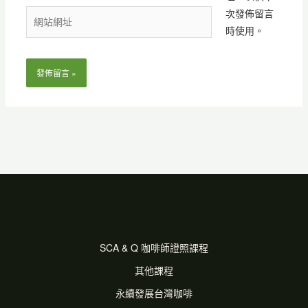
件
次發佈留言
網
地
時使用。
站
址
網
*
址
SCA & Q 咖啡師證照課程
其他課程
永續發展台灣咖啡