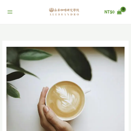
跳
至
NT$
0
主
要
內
容