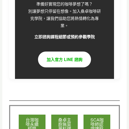
準備好實現您的咖啡夢想了嗎？
別讓夢想只停留在想像。加入桑卓咖啡研
究學院，讓我們協助您將熱情轉化為專
業。
立即諮詢課程細節或預約參觀學院
加入官方 LINE 諮詢
台灣咖
桑卓主
SCA咖
啡永續
廚無菜
啡師認
經營
單料理
證課程