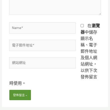
容...
Name*
在
瀏覽
器
中儲存
顯示名
電
稱、電子
子
郵件地址
郵
及個人網
網
件
站網址，
站
地
以供下次
網
址
發佈留言
址
*
時使用。