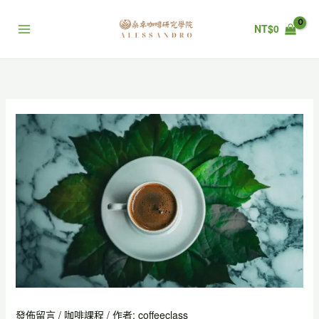
跳
至
NT$
0
主
要
內
容
發佈留言
/
咖啡課程
/ 作者:
coffeeclass