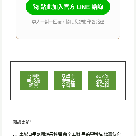
🚀 點此加入官方 LINE 諮詢
專人一對一回覆，協助您規劃學習路徑
台灣咖
桑卓主
SCA咖
啡永續
廚無菜
啡師認
經營
單料理
證課程
閱讀更多/
重現百年歐洲經典料理 桑卓主廚 無菜單料理 松露傳奇