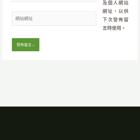
及個人網站
郵
網址，以供
網
件
下次發佈留
站
地
言時使用。
網
址
址
*