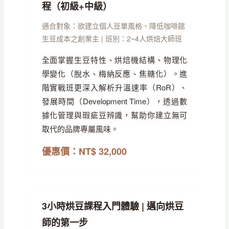
程（初級+中級）
適合對象：欲建立個人豆單風格、降低咖啡館
生豆成本之創業主 | 班別：2~4人烘焙大師班
全面掌握生豆特性、烘焙機結構、物理化
學變化（脫水、梅納反應、焦糖化）。進
階實戰班更深入解析升溫速率（RoR）、
發展時間（Development Time），透過數
據化管理與瑕疵豆辨識，幫助你建立無可
取代的品牌專屬風味。
優惠價：NT$ 32,000
3小時烘豆課程入門體驗 | 邁向烘豆
師的第一步