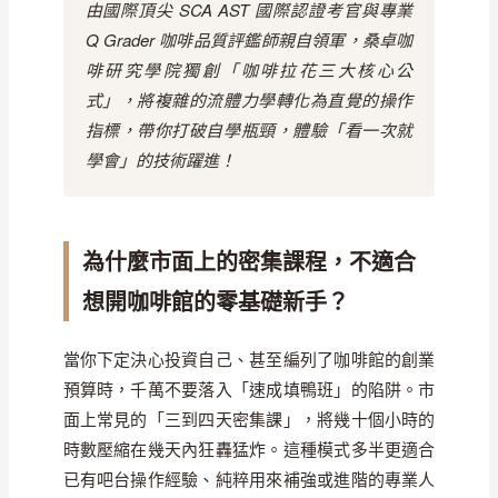
由國際頂尖 SCA AST 國際認證考官與專業
Q Grader 咖啡品質評鑑師親自領軍，桑卓咖
啡研究學院獨創「咖啡拉花三大核心公
式」，將複雜的流體力學轉化為直覺的操作
指標，帶你打破自學瓶頸，體驗「看一次就
學會」的技術躍進！
為什麼市面上的密集課程，不適合
想開咖啡館的零基礎新手？
當你下定決心投資自己、甚至編列了咖啡館的創業
預算時，千萬不要落入「速成填鴨班」的陷阱。市
面上常見的「三到四天密集課」，將幾十個小時的
時數壓縮在幾天內狂轟猛炸。這種模式多半更適合
已有吧台操作經驗、純粹用來補強或進階的專業人