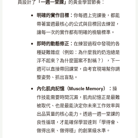
員設計了
「一週一堂課」
的黃金學習節奏：
明確的實作目標：
你每週上完課後，都能
帶著當週最核心的公式與目標回去練習，
讓每一次的實作都有明確的檢驗標準。
即時的動態修正：
在練習過程中發現的各
種疑難雜症（例如：為什麼我的奶泡總是
浮不起來？為什麼圖案不對稱？），下一
週可以直接帶回課堂，由考官現場幫你調
整姿勢、抓出盲點。
內化肌肉記憶（Muscle Memory）：
操
作技能需要時間沉澱，肌肉記憶正是最難
被取代、也是最能決定你未來工作效率與
出品質量的核心能力。透過一週一堂課的
良性循環，才能確保學習達到「學得會、
做得出來、做得穩」的創業級水準。