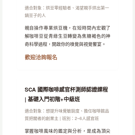
適合對象：烘豆零經驗者、渴望親手烘出第一
鍋豆子的人
親自操作專業烘豆機，在短時間內宏觀了
解咖啡豆從青綠生豆轉變為焦糖褐色的神
奇科學過程，開啟你的嗅覺與視覺饗宴。
歡迎洽詢報名
SCA 國際咖啡感官杯測師認證課程
| 基礎入門初階+中級班
適合對象：想提升味覺敏銳度、擔任咖啡館品
質把關者的創業主 | 班別：2~6人感官班
掌握咖啡風味的鑑定與分析，是成為頂尖