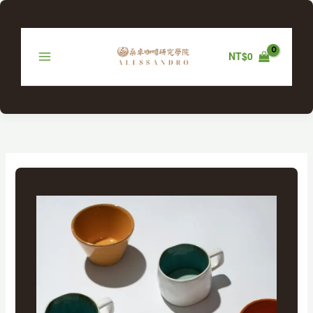
跳
至
主
NT$
0
要
內
容