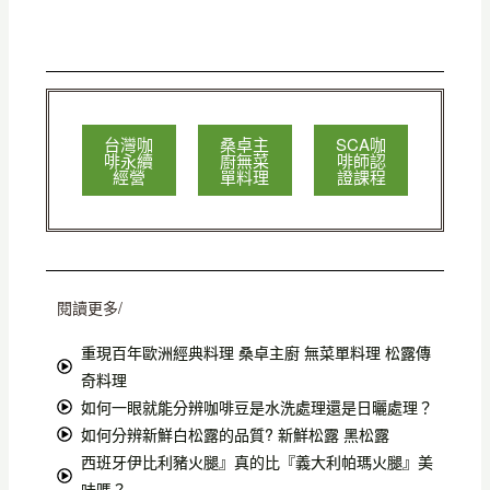
台灣咖
桑卓主
SCA咖
啡永續
廚無菜
啡師認
經營
單料理
證課程
閱讀更多/
重現百年歐洲經典料理 桑卓主廚 無菜單料理 松露傳
奇料理
如何一眼就能分辨咖啡豆是水洗處理還是日曬處理？
如何分辨新鮮白松露的品質? 新鮮松露 黑松露
西班牙伊比利豬火腿』真的比『義大利帕瑪火腿』美
味嗎？