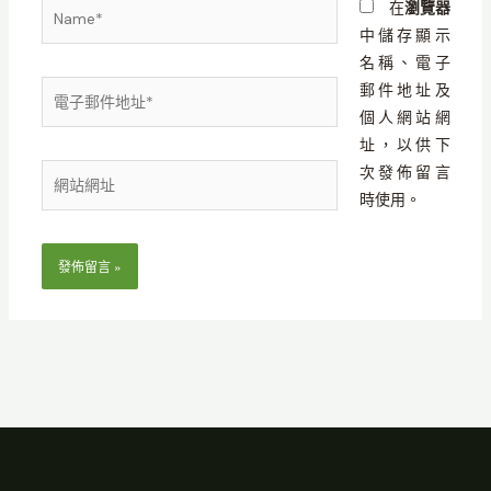
Name*
在
瀏覽器
中儲存顯示
名稱、電子
電
郵件地址及
子
個人網站網
郵
址，以供下
件
次發佈留言
網
地
時使用。
站
址
網
*
址