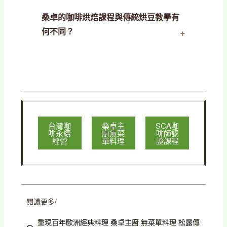
桑卓的咖啡烘焙課程與傳統烘豆教學有
何不同？
台灣咖
桑卓主
SCA咖
啡永續
廚無菜
啡師認
經營
單料理
證課程
閱讀更多/
重現百年歐洲經典料理 桑卓主廚 無菜單料理 松露傳