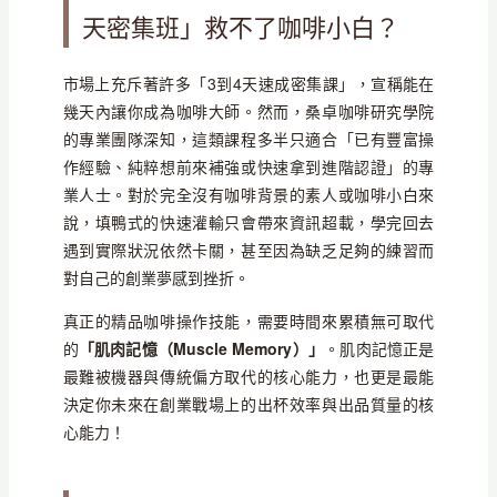
天密集班」救不了咖啡小白？
市場上充斥著許多「3到4天速成密集課」，宣稱能在
幾天內讓你成為咖啡大師。然而，桑卓咖啡研究學院
的專業團隊深知，這類課程多半只適合「已有豐富操
作經驗、純粹想前來補強或快速拿到進階認證」的專
業人士。對於完全沒有咖啡背景的素人或咖啡小白來
說，填鴨式的快速灌輸只會帶來資訊超載，學完回去
遇到實際狀況依然卡關，甚至因為缺乏足夠的練習而
對自己的創業夢感到挫折。
真正的精品咖啡操作技能，需要時間來累積無可取代
的
「肌肉記憶（Muscle Memory）」
。肌肉記憶正是
最難被機器與傳統偏方取代的核心能力，也更是最能
決定你未來在創業戰場上的出杯效率與出品質量的核
心能力！