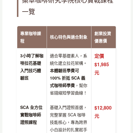
一覽
專業咖啡課
創業投資
核心特色與適合對象
程
優惠價
3小時了解咖
適合零基礎素人，系
定價
啡拉花基礎
統化建立拉花架構。
$1,985
入門技巧體
本體驗班學費可
元
驗班
100% 折抵 SCA 義
式咖啡師學費
，幫你
省錢縮短學習曲線！
SCA 全方位
基礎入門證照首選，
$12,800
實戰咖啡師
完整掌握 SCA 咖啡
元
證照課程
技能核心，專為跨界
小白設計的扎實起手