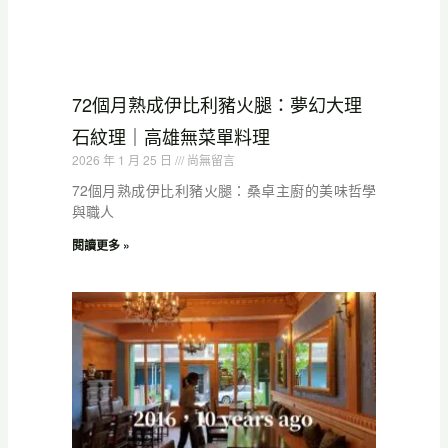
72個月熟成伊比利豬火腿：夢幻大理
石紋理｜高雄無菜單料理
2026 年 1 月 25 日
尚無留言
72個月熟成伊比利豬火腿：桑卓主廚的美味哲學
與職人
閱讀更多 »