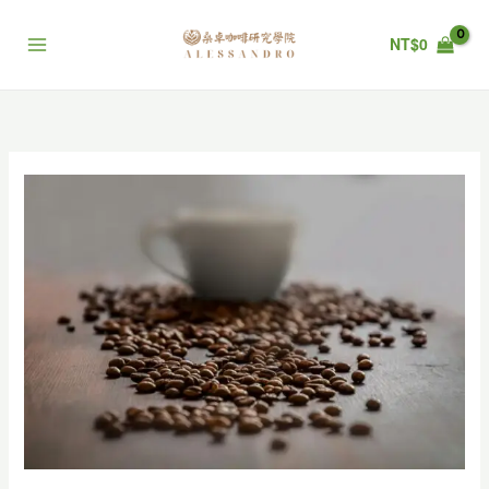
跳
至
NT$
0
主
要
內
容