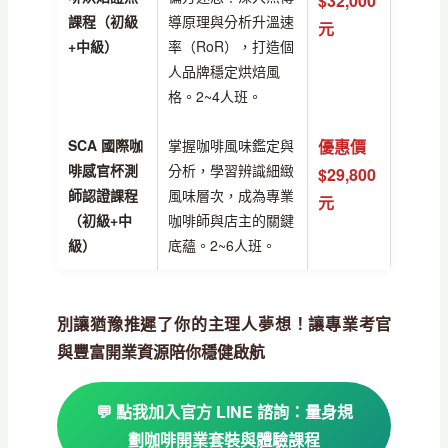
$32,000
課程（初級
導原理與分析升溫速
元
+中級）
率（RoR），打造個
人品牌穩定烘焙風
格。2~4人班。
SCA 國際咖
掌握咖啡風味鑑定與
優惠價
啡感官杯測
分析，學習辨識細緻
$29,800
師認證課程
風味層次，成為專業
元
（初級+中
咖啡師與店主的關鍵
級）
底蘊。2~6人班。
別讓猶豫推遲了你的主理人夢想！讓專業考官
與豐富開業資源陪你穩健啟航
💬 點我加入官方 LINE 諮詢：量身規
劃咖啡開業套裝與體驗課程