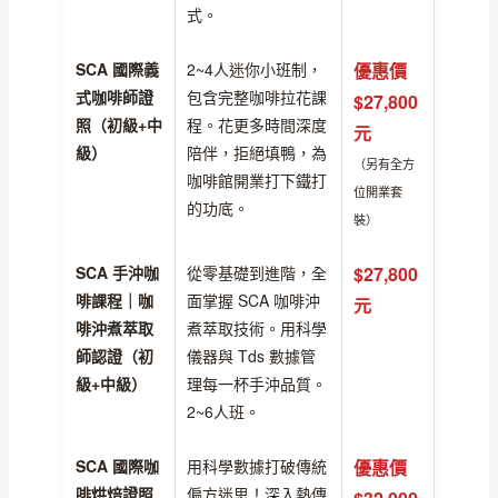
式。
SCA 國際義
2~4人迷你小班制，
優惠價
式咖啡師證
包含完整咖啡拉花課
$27,800
照（初級+中
程。花更多時間深度
元
級）
陪伴，拒絕填鴨，為
（另有全方
咖啡館開業打下鐵打
位開業套
的功底。
裝）
SCA 手沖咖
從零基礎到進階，全
$27,800
啡課程｜咖
面掌握 SCA 咖啡沖
元
啡沖煮萃取
煮萃取技術。用科學
師認證（初
儀器與 Tds 數據管
級+中級）
理每一杯手沖品質。
2~6人班。
SCA 國際咖
用科學數據打破傳統
優惠價
啡烘焙證照
偏方迷思！深入熱傳