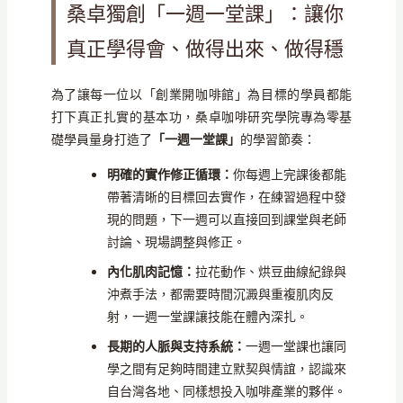
桑卓獨創「一週一堂課」：讓你
真正學得會、做得出來、做得穩
為了讓每一位以「創業開咖啡館」為目標的學員都能
打下真正扎實的基本功，桑卓咖啡研究學院專為零基
礎學員量身打造了
「一週一堂課」
的學習節奏：
明確的實作修正循環：
你每週上完課後都能
帶著清晰的目標回去實作，在練習過程中發
現的問題，下一週可以直接回到課堂與老師
討論、現場調整與修正。
內化肌肉記憶：
拉花動作、烘豆曲線紀錄與
沖煮手法，都需要時間沉澱與重複肌肉反
射，一週一堂課讓技能在體內深扎。
長期的人脈與支持系統：
一週一堂課也讓同
學之間有足夠時間建立默契與情誼，認識來
自台灣各地、同樣想投入咖啡產業的夥伴。