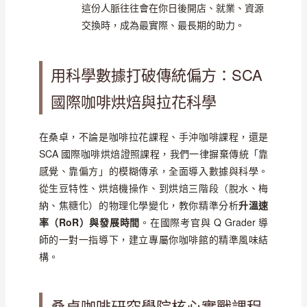
這份人脈往往會在你日後開店、就業、資源
交換時，成為最實際、最長期的助力。
用科學數據打破傳統偏方：SCA
國際咖啡烘焙與拉花科學
在桑卓，不論是咖啡拉花課程、手沖咖啡課程，還是
SCA 國際咖啡烘焙證照課程，我們一律摒棄傳統「靠
感覺、靠偏方」的模糊傳承，全面導入數據與科學。
從生豆特性、烘焙機操作、到烘焙三階段（脫水、梅
納、焦糖化）的物理化學變化，教你精準分析
升溫速
率（RoR）與發展時間
。在國際考官與 Q Grader 導
師的一對一指導下，建立專屬你咖啡館的精準風味結
構。
桑卓咖啡研究學院核心實戰課程