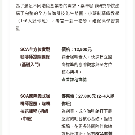
為了滿足不同階段創業者的需求，桑卓咖啡研究學院建
構了完整的全方位咖啡技能生態圈，小班制精緻教學
（1~6人迷你班），考官一對一指導，確保高學習質
量：
SCA全方位實戰
價格：12,800元
咖啡師證照課程
適合咖啡素人，快速建立國
(基礎入門)
際標準的咖啡觀念與全方位
核心架構。
查看課程詳情
SCA國際義式咖
優惠價：27,800元 (2~4人迷
啡師證照 + 咖啡
你班)
拉花課程 (初級
為創業、成立咖啡館打下最
+中級)
堅實的吧台核心基礎，拒絕
填鴨，花更多時間陪伴你練
就出杯技術。另有
SCA套裝