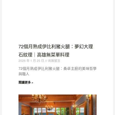
72個月熟成伊比利豬火腿：夢幻大理
石紋理｜高雄無菜單料理
2026 年 1 月 25 日
尚無留言
72個月熟成伊比利豬火腿：桑卓主廚的美味哲學
與職人
閱讀更多 »