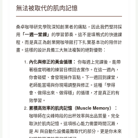
無法被取代的肌肉記憶
桑卓咖啡研究學院深知創業者的痛點，因此我們堅持採
用
「一週一堂課」
的學習節奏。這不是填鴨式的快速課
程，而是真正為創業開咖啡館打下扎實基本功的陪伴計
畫。這樣的設計具備三大無法複製的絕對優勢：
內化與修正的黃金循環：
你每週上完課後，能帶
著極度明確的練習目標回去實作。在這一週內，
你會碰壁、會發現操作盲點。下一週回到課堂，
老師能當場與你現場調整與修正。這種「學得
會、做得出來、做得穩」的循環，才是真正的有
效學習。
累積高效率的肌肉記憶（Muscle Memory）：
咖啡師在尖峰時段的出杯效率與出品質量，完全
取決於肌肉記憶。這項核心能力需要時間沉澱，
是 AI 與自動化設備最難取代的部分，更是你未來