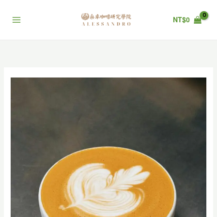
跳
至
NT$
0
主
要
內
容