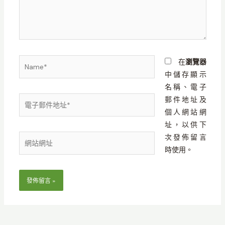
入
內
容...
Name*
在
瀏覽器
中儲存顯示
名稱、電子
電
郵件地址及
子
個人網站網
郵
址，以供下
件
次發佈留言
網
地
時使用。
站
址
網
*
址