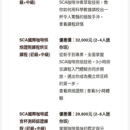
級+中級)
SCA咖啡沖煮萃取技術，教
你如何用科學數據調校出一
杯令人驚豔的極致手沖。
查看課程詳情
SCA國際咖啡烘
優惠價：32,000元 (2~4人迷
焙證照課程烘豆
你班)
課程 (初級+中級)
從新手到專業，全面掌握
SCA咖啡烘焙技術。3小時烘
豆課程入門體驗亦同步開
放，邁出你成為獨立烘豆師
的第一步。
查看烘焙證照
|
查看3小時體
驗
SCA國際咖啡感
優惠價：29,800元 (2~6人迷
官杯測師認證課
你班)
程 (初級+中級)
掌握咖啡風味的鑑定與分