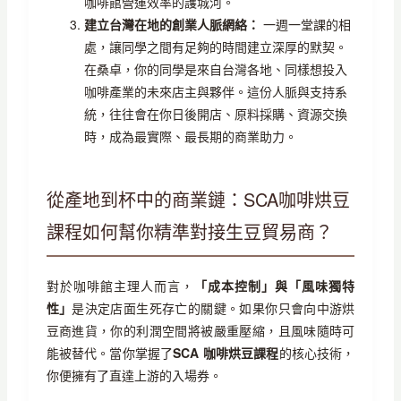
咖啡館營運效率的護城河。
建立台灣在地的創業人脈網絡：
一週一堂課的相
處，讓同學之間有足夠的時間建立深厚的默契。
在桑卓，你的同學是來自台灣各地、同樣想投入
咖啡產業的未來店主與夥伴。這份人脈與支持系
統，往往會在你日後開店、原料採購、資源交換
時，成為最實際、最長期的商業助力。
從產地到杯中的商業鏈：SCA咖啡烘豆
課程如何幫你精準對接生豆貿易商？
對於咖啡館主理人而言，
「成本控制」與「風味獨特
性」
是決定店面生死存亡的關鍵。如果你只會向中游烘
豆商進貨，你的利潤空間將被嚴重壓縮，且風味隨時可
能被替代。當你掌握了
SCA 咖啡烘豆課程
的核心技術，
你便擁有了直達上游的入場券。