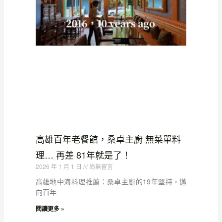
高雄百年老餐館，桑卓主廚 無菜單料
理… 再差 81年就是了！
2026 年 1 月 1 日
尚無留言
高雄地中海料理推薦：桑卓主廚的19年堅持，邁
向百年
閱讀更多 »