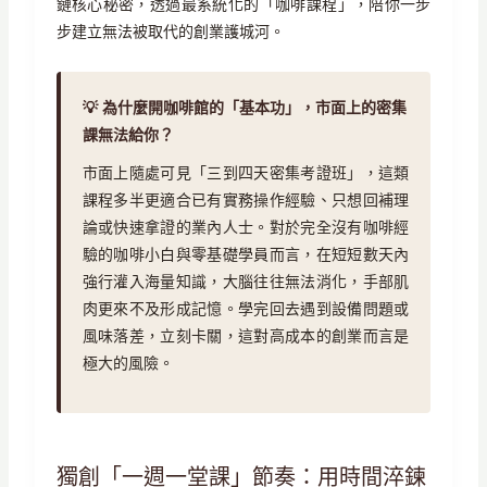
鏈核心秘密，透過最系統化的「咖啡課程」，陪你一步
步建立無法被取代的創業護城河。
💡 為什麼開咖啡館的「基本功」，市面上的密集
課無法給你？
市面上隨處可見「三到四天密集考證班」，這類
課程多半更適合已有實務操作經驗、只想回補理
論或快速拿證的業內人士。對於完全沒有咖啡經
驗的咖啡小白與零基礎學員而言，在短短數天內
強行灌入海量知識，大腦往往無法消化，手部肌
肉更來不及形成記憶。學完回去遇到設備問題或
風味落差，立刻卡關，這對高成本的創業而言是
極大的風險。
獨創「一週一堂課」節奏：用時間淬鍊