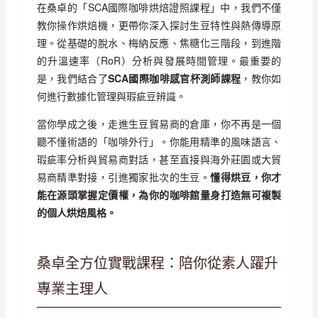
在桑卓的「SCA國際咖啡烘焙證照課程」中，我們不僅
教你操作烘焙機，更帶你深入探討生豆特性與熱傳導原
理。從基礎的脫水、梅納反應、焦糖化三階段，到進階
的升溫速率（RoR）分析與發展時間管理。最重要的
是，我們結合了
SCA國際咖啡感官杯測師課程
，教你如
何進行數據化管理與瑕疵豆辨識。
當你學成之後，走進生豆貿易商的倉庫，你不再是一個
聽不懂術語的「咖啡外行」。你能用精準的風味語言、
瑕疵率分析與貿易商對話，甚至直接與海外莊園或大貿
易商精準對接，引進獨家批次的生豆。
懂得烘豆，你才
能在源頭掌握定價權，為你的咖啡館量身打造無可複製
的個人烘焙風格。
桑卓全方位實戰課程：陪你從素人躍升
專業主理人