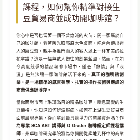
課程，如何幫你精準對接生
豆貿易商並成功開咖啡館？
你心中是否也留著一個不曾熄滅的火苗：開一家屬於自
己的咖啡館，看著暖光照亮原木色桌面，吧台內傳出迷
人的磨豆聲，親手為推門而入的客人遞上一杯完美的拉
花拿鐵？這是一幅無數人嚮往的創業藍圖。然而，在如
今高度競爭的精品咖啡市場中，僅憑「熱情」與「浪
漫」是無法讓一家咖啡館活下來的。
真正的咖啡館創
業，是一場精準的感官美學、扎實的操作技術與嚴謹的
商業供應鏈博弈。
當你面對市面上琳瑯滿目的精品咖啡豆、瞬息萬變的生
豆價格，你知道如何辨識瑕疵、如何在上游生豆貿易商
面前展現專業，從而拿到最具競爭力的商業資源嗎？作
為
專業 SCA AST 講師與 Q Grader 咖啡鑑定師課程講
師
，桑卓咖啡研究學院將為你揭開從產地到杯中的商業