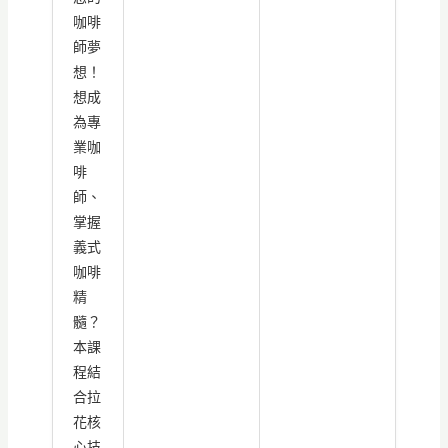
咖啡
師夢
想！
想成
為專
業咖
啡
師、
掌握
義式
咖啡
精
髓？
本課
程結
合拉
花核
心技