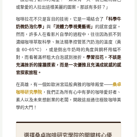
或摯愛的人拉出這樣美麗的圖案，那該有多好？」
咖啡拉花不只是盲目的技術，它是一場結合了
「科學牛
奶微奶泡化學」
與
「流體力學視覺藝術」
的感官盛宴。
然而，許多人在看影片自學的過程中，往往因為抓不到
濃縮咖啡萃取科學、無法精準控管蒸汽奶泡的溫度（黃
金 60-65°C），或是倒出牛奶時的角度與鋼杯甩幅不
對，而看著滿杯粗大白泡感到挫折。
學習拉花，不該是
充滿挫折的撞牆摸索，而是一次優雅且充滿成就感的感
官探索旅程。
在高雄，有一個如歐洲宮廷般典雅的咖啡殿堂——
桑卓
咖啡研究學院
，我們正為所有心中有夢的咖啡愛好者、
素人以及未來想創業的老闆，開啟這扇通往極致咖啡美
學的大門！
選擇桑卓咖啡研究學院的關鍵核心優