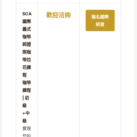
SCA
歡迎洽詢
報名國際
國際
師資
義式
咖啡
師證
照咖
啡拉
花課
程
咖啡
課程
| 初
級
+中
級
實現
您的