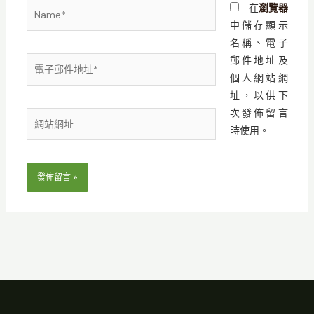
Name*
在
瀏覽器
中儲存顯示
名稱、電子
郵件地址及
電
個人網站網
子
址，以供下
郵
次發佈留言
件
網
時使用。
地
站
址
網
*
址