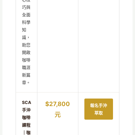
巧與
全面
科學
知
識，
助您
開啟
咖啡
職涯
新篇
章。
SCA
$27,800
報名手沖
手沖
萃取
元
咖啡
課程
｜咖