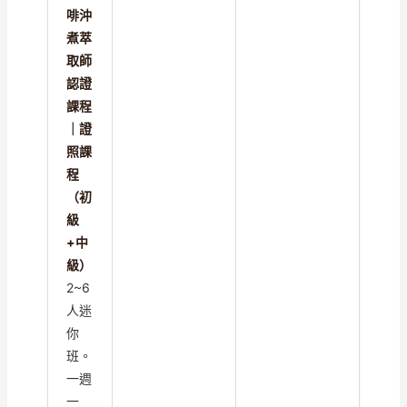
啡沖
煮萃
取師
認證
課程
｜證
照課
程
（初
級
+中
級）
2~6
人迷
你
班。
一週
一