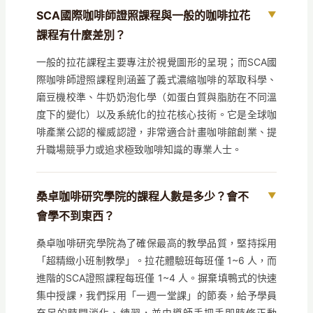
SCA國際咖啡師證照課程與一般的咖啡拉花
課程有什麼差別？
一般的拉花課程主要專注於視覺圖形的呈現；而SCA國
際咖啡師證照課程則涵蓋了義式濃縮咖啡的萃取科學、
磨豆機校準、牛奶奶泡化學（如蛋白質與脂肪在不同溫
度下的變化）以及系統化的拉花核心技術。它是全球咖
啡產業公認的權威認證，非常適合計畫咖啡館創業、提
升職場競爭力或追求極致咖啡知識的專業人士。
桑卓咖啡研究學院的課程人數是多少？會不
會學不到東西？
桑卓咖啡研究學院為了確保最高的教學品質，堅持採用
「超精緻小班制教學」。拉花體驗班每班僅 1~6 人，而
進階的SCA證照課程每班僅 1~4 人。摒棄填鴨式的快速
集中授課，我們採用「一週一堂課」的節奏，給予學員
充足的時間消化、練習，並由導師手把手即時修正動