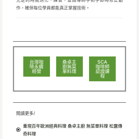
作，確保每位學員都能真正掌握技術。
台灣咖
桑卓主
SCA
啡永續
廚無菜
咖啡師
經營
單料理
認證課
程
閱讀更多/
重現百年歐洲經典料理 桑卓主廚 無菜單料理 松露傳
奇料理