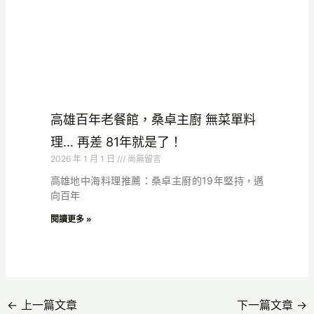
高雄百年老餐館，桑卓主廚 無菜單料
理… 再差 81年就是了！
2026 年 1 月 1 日
尚無留言
高雄地中海料理推薦：桑卓主廚的19年堅持，邁
向百年
閱讀更多 »
←
上一篇文章
下一篇文章
→