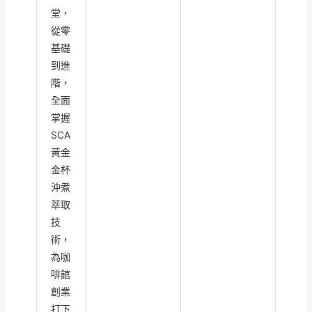
堂，
從零
基礎
到進
階，
全面
掌握
SCA
黃金
金杯
沖煮
萃取
技
術，
為咖
啡館
創業
打下