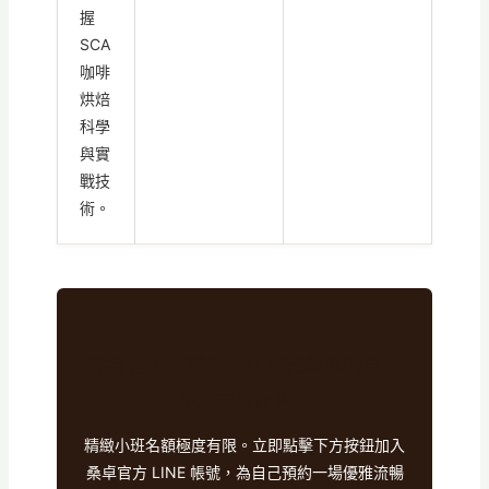
握
SCA
咖啡
烘焙
科學
與實
戰技
術。
零負擔、無壓力！立刻開啟您的第一
杯完美拉花體驗
精緻小班名額極度有限。立即點擊下方按鈕加入
桑卓官方 LINE 帳號，為自己預約一場優雅流暢