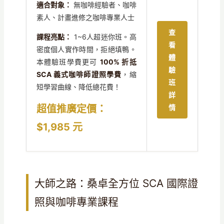
適合對象：
無咖啡經驗者、咖啡
素人、計畫進修之咖啡專業人士
查
課程亮點：
1~6人超迷你班。高
看
密度個人實作時間，拒絕填鴨。
體
本體驗班學費更可
100% 折抵
驗
SCA 義式咖啡師證照學費
，縮
班
短學習曲線、降低總花費！
詳
超值推廣定價：
情
$1,985 元
大師之路：桑卓全方位 SCA 國際證
照與咖啡專業課程