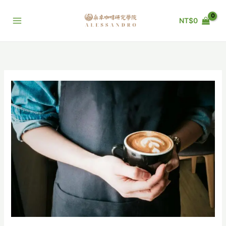
跳
至
NT$
0
主
要
內
容