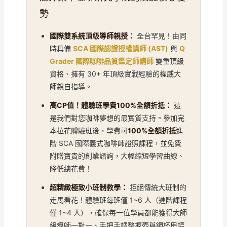
勢
國際雙系統頂級導師親授：
全台罕見！由同
時具備
SCA 國際認證授權講師 (AST)
與
Q
Grader 國際咖啡品質鑑定師講師
雙重頂級
資格、擁有 30+ 年頂級實戰經驗的權威大
師親自指導。
高CP值！體驗班學費100%全額折抵：
這
是我們對您咖啡夢想的最實質支持。參加完
本拉花體驗班後，學費可
100%全額折抵
進
階 SCA 國際義式咖啡師證照課程，並免費
附贈寶貴的創業諮詢，大幅縮短學習曲線、
降低總花費！
超精緻極致小班制教學：
拒絕傳統大班制的
走馬看花！體驗班每班僅 1~6 人（進階課程
僅 1~4 人），確保每一位學員都能獲得大師
級導師一對一、手把手調整握壺與鋼杯甩幅