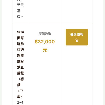
堅實
基
礎。
SCA
原價洽詢
優惠價報
國際
名
$32,000
咖啡
元
烘焙
證照
課程
烘豆
課程
（初
級
+中
級）
2~4