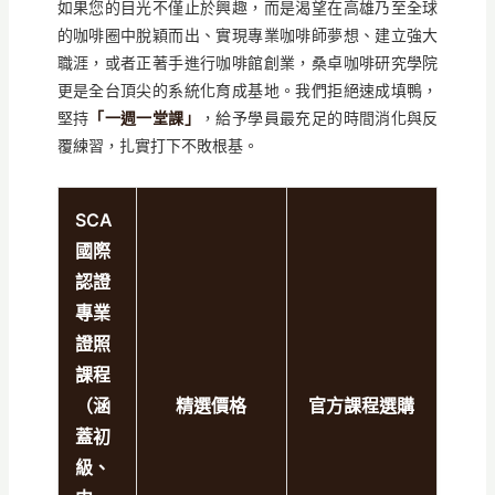
如果您的目光不僅止於興趣，而是渴望在高雄乃至全球
的咖啡圈中脫穎而出、實現專業咖啡師夢想、建立強大
職涯，或者正著手進行咖啡館創業，桑卓咖啡研究學院
更是全台頂尖的系統化育成基地。我們拒絕速成填鴨，
堅持
「一週一堂課」
，給予學員最充足的時間消化與反
覆練習，扎實打下不敗根基。
SCA
國際
認證
專業
證照
課程
（涵
精選價格
官方課程選購
蓋初
級、