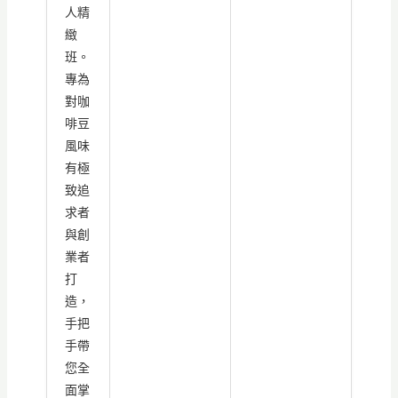
人精
緻
班。
專為
對咖
啡豆
風味
有極
致追
求者
與創
業者
打
造，
手把
手帶
您全
面掌