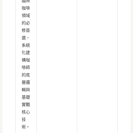
國際
咖啡
領域
的必
修首
選，
系統
化建
構咖
啡師
的底
層邏
輯與
基礎
實戰
核心
技
術。