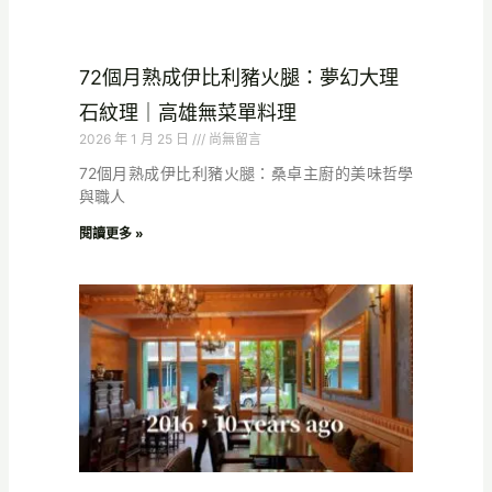
72個月熟成伊比利豬火腿：夢幻大理
石紋理｜高雄無菜單料理
2026 年 1 月 25 日
尚無留言
72個月熟成伊比利豬火腿：桑卓主廚的美味哲學
與職人
閱讀更多 »