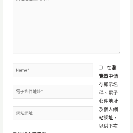
在
這
裡
輸
入
內
容...
Name*
在
瀏
覽器
中儲
存顯示名
電
稱、電子
子
郵件地址
郵
及個人網
網
件
站網址，
站
地
以供下次
網
址