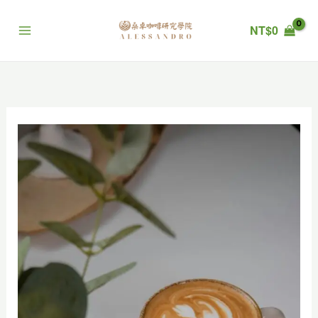
跳
至
NT$
0
主
要
內
容