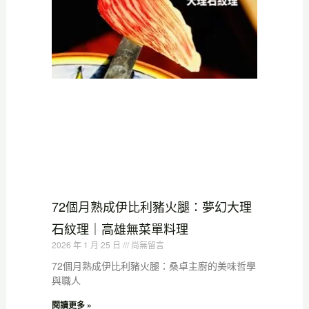
72個月熟成伊比利豬火腿：夢幻大理
石紋理｜高雄無菜單料理
2026 年 1 月 25 日
尚無留言
72個月熟成伊比利豬火腿：桑卓主廚的美味哲學
與職人
閱讀更多 »