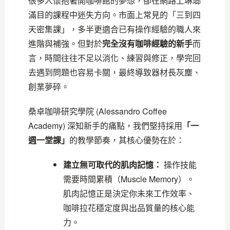
很多人懷抱著開咖啡館的夢想，卻在網路上琳瑯
滿目的課程中迷失方向。市面上常見的「三到四
天密集課」，多半更適合已有操作經驗的職人來
進階與補強。但對於
完全沒有咖啡經驗的新手
而
言，時間往往不足以消化、練習與修正，學完回
去遇到問題也容易卡關，最終導致器材長灰塵、
創業夢碎。
桑卓咖啡研究學院 (Alessandro Coffee
Academy) 深知新手的痛點，我們堅持採用
「一
週一堂課」
的教學節奏，其核心優勢在於：
建立無可取代的肌肉記憶：
操作技能
需要時間累積（Muscle Memory）。
肌肉記憶正是決定你未來工作效率、
咖啡拉花穩定度與出品質量的核心能
力。